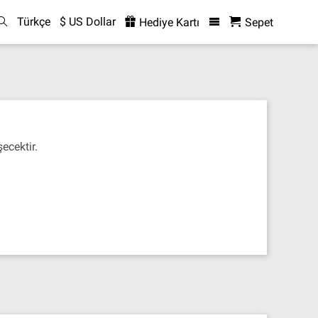
Türkçe
$ US Dollar
Hediye Kartı
Sepet
ecektir.