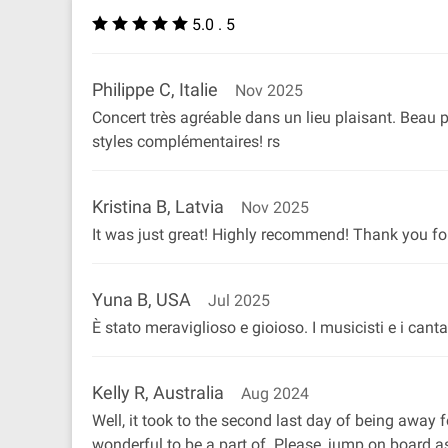
5.0 . 5
Philippe C, Italie
Nov 2025
Concert très agréable dans un lieu plaisant. Beau
styles complémentaires! rs
Kristina B, Latvia
Nov 2025
It was just great! Highly recommend! Thank you for 
Yuna B, USA
Jul 2025
È stato meraviglioso e gioioso. I musicisti e i cant
Kelly R, Australia
Aug 2024
Well, it took to the second last day of being away 
wonderful to be a part of. Please, jump on board a