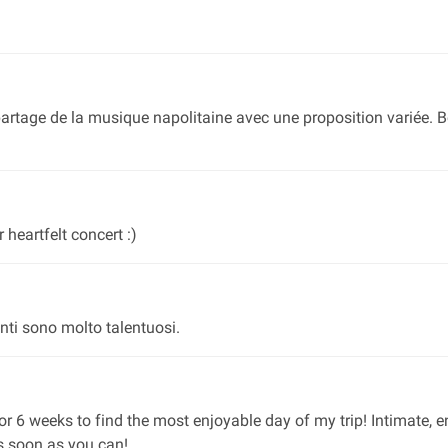
 partage de la musique napolitaine avec une proposition variée.
heartfelt concert :)
anti sono molto talentuosi.
for 6 weeks to find the most enjoyable day of my trip! Intimate,
s soon as you can!