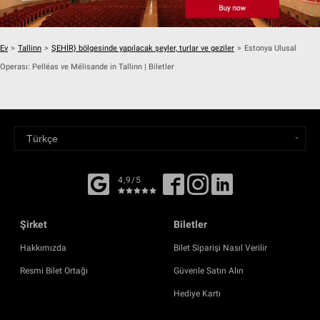
Ev
>
Tallinn
>
ŞEHİR} bölgesinde yapılacak şeyler, turlar ve geziler
>
Estonya Ulusal
Operası: Pelléas ve Mélisande in Tallinn | Biletler
4,9/5
Şirket
Biletler
Hakkımızda
Bilet Siparişi Nasıl Verilir
Resmi Bilet Ortağı
Güvenle Satın Alın
Hediye Kartı