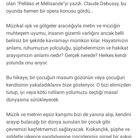
olan "Pelléas et Mélisande"yi yazdı. Claude Debussy, bu
oyunda hemen bir opera konusu gördü…
Müzikal ışık ve gölgeler aracılığıyla metin ve müziğin
muhteşem uyumu, insanın gizemli varlığını ancak belli
belirsiz bir şekilde kavramayı mümkün kılar. Hayatımızın
anlamı, ruhumuzun yolculuğu, şüphelerimizin ve hakikat
arayışımızın anlamı nedir? Gerçek nerede? Herkes kendi
yolunda onu arıyor.
Bu hikaye, bir çocuğun masum gözünün veya çocuğun
kendisinin yakaladıklarını bize gösteriyor. O bizi elimizden
tutup, iyi veya kötü ruhların yolumuzu seçtiği masal
dünyasına sürükleyecek.
Müzik ve metnin eşsiz karışımı bizi de yanına alıp, kendini
arayıp bulacağı bir dünya sunulan bir çocuk gibi
çevremizi keşfetmemizi sağlayacak. Kıskançlık, şüphe ve
şiddetle işkence sandalyesine zincirlenmiş şiirsel bir aşkın