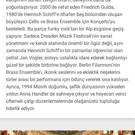
yoğunlaştırıyor. 2000'de vefat eden Friedrich Gulda,
1980'de Heinrich Schiff'e ithafen beş bölümden oluşan
büyüleyici Çello ve Brass Ensemble için Konçerto'yu
besteledi. Bu parça funky rock'tan bir Alp ezgisine geçiş
yapıyor. Sadece Dresden Müzik Festivali'nin sanat
yönetmeni ve kendi alanında önemli bir figür değil, aynı
zamanda Heinrich Schiff'in bir zamanlar öğrencisi olan
çellist Jan Vogler, soloyu ustalıkla idare ederek bağlantıyı
güzel bir şekilde birbirine bağlıyor. Berlin Filarmoni'nin
Brass Ensemble'ı, ikonik seslerini ve eklektik neşelerini
türler arası bir performans için ödünç vererek ona katılıyor.
Ayrıca, 1994 Münih doğumlu, şeflik dünyasının yükselen
yıldızı Anna Handler de sahneye çıkıyor ve heyecan verici
üflemeli çalgı düzenlemelerinde olağanüstü topluluğa
liderlik ediyor.