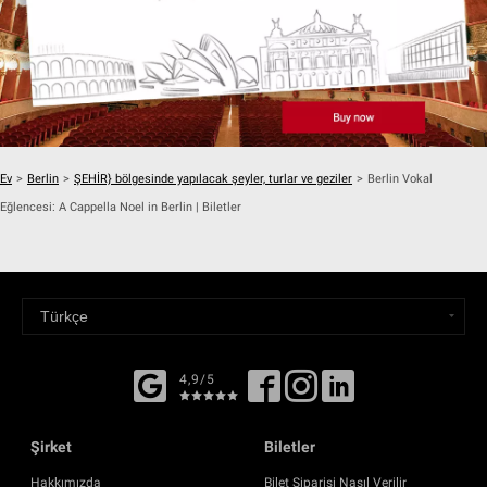
Ev
>
Berlin
>
ŞEHİR} bölgesinde yapılacak şeyler, turlar ve geziler
>
Berlin Vokal
Eğlencesi: A Cappella Noel in Berlin | Biletler
4,9/5
Şirket
Biletler
Hakkımızda
Bilet Siparişi Nasıl Verilir