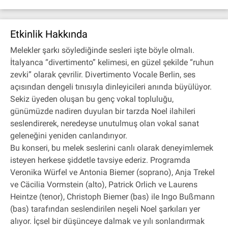
Etkinlik Hakkında
Melekler şarkı söylediğinde sesleri işte böyle olmalı.
İtalyanca “divertimento” kelimesi, en güzel şekilde “ruhun
zevki” olarak çevrilir. Divertimento Vocale Berlin, ses
açısından dengeli tınısıyla dinleyicileri anında büyülüyor.
Sekiz üyeden oluşan bu genç vokal topluluğu,
günümüzde nadiren duyulan bir tarzda Noel ilahileri
seslendirerek, neredeyse unutulmuş olan vokal sanat
geleneğini yeniden canlandırıyor.
Bu konseri, bu melek seslerini canlı olarak deneyimlemek
isteyen herkese şiddetle tavsiye ederiz. Programda
Veronika Würfel ve Antonia Biemer (soprano), Anja Trekel
ve Cäcilia Vormstein (alto), Patrick Orlich ve Laurens
Heintze (tenor), Christoph Biemer (bas) ile Ingo Bußmann
(bas) tarafından seslendirilen neşeli Noel şarkıları yer
alıyor. İçsel bir düşünceye dalmak ve yılı sonlandırmak