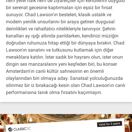
hem yerel halk hem de ziyaretçiler için kendilerini duygulu
bir serenat gecesine kaptırmaları için eşsiz bir fırsat
sunuyor. Chad Lawson'ın besteleri, klasik ustalık ve
modern yenilik unsurlarını bir araya getiren duygusal
derinlikleri ve rahatlatıcı nitelikleriyle tanınıyor. Şehrin
kanalları ay ışığı altında parıldarken, kendinizi müziğin
doğrudan ruhunuza hitap ettiği bir dünyaya bırakın. Chad
Lawson'ın sanatını ve tutkusunu kutlamak için diğer
meraklılara katılın. İster sadık bir hayranı olun, ister onun
dingin ses manzaralarını yeni keşfeden biri, bu konser
Amsterdam'ın canlı kültür sahnesinin en önemli
olaylarından biri olmaya aday. Sanatsal yolculuğunuzda
silinmez bir iz bırakacağı kesin olan Chad Lawson'ın canlı
performansına tanık olma fırsatını kaçırmayın.