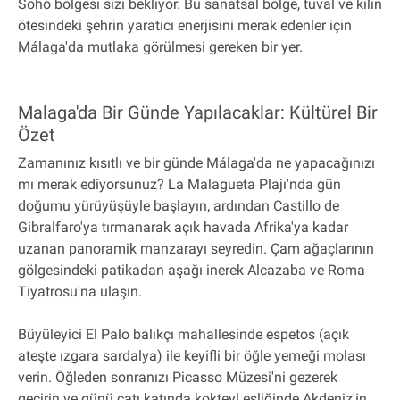
Soho bölgesi sizi bekliyor. Bu sanatsal bölge, tuval ve kilin
ötesindeki şehrin yaratıcı enerjisini merak edenler için
Málaga'da mutlaka görülmesi gereken bir yer.
Malaga'da Bir Günde Yapılacaklar: Kültürel Bir
Özet
Zamanınız kısıtlı ve bir günde Málaga'da ne yapacağınızı
mı merak ediyorsunuz? La Malagueta Plajı'nda gün
doğumu yürüyüşüyle başlayın, ardından Castillo de
Gibralfaro'ya tırmanarak açık havada Afrika'ya kadar
uzanan panoramik manzarayı seyredin. Çam ağaçlarının
gölgesindeki patikadan aşağı inerek Alcazaba ve Roma
Tiyatrosu'na ulaşın.
Büyüleyici El Palo balıkçı mahallesinde espetos (açık
ateşte ızgara sardalya) ile keyifli bir öğle yemeği molası
verin. Öğleden sonranızı Picasso Müzesi'ni gezerek
geçirin ve günü çatı katında kokteyl eşliğinde Akdeniz'in