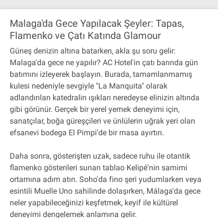
Malaga'da Gece Yapılacak Şeyler: Tapas,
Flamenko ve Çatı Katında Glamour
Güneş denizin altına batarken, akla şu soru gelir:
Malaga'da gece ne yapılır? AC Hotel'in çatı barında gün
batımını izleyerek başlayın. Burada, tamamlanmamış
kulesi nedeniyle sevgiyle "La Manquita" olarak
adlandırılan katedralin ışıkları neredeyse elinizin altında
gibi görünür. Gerçek bir yerel yemek deneyimi için,
sanatçılar, boğa güreşçileri ve ünlülerin uğrak yeri olan
efsanevi bodega El Pimpi'de bir masa ayırtın.
Daha sonra, gösterişten uzak, sadece ruhu ile otantik
flamenko gösterileri sunan tablao Kelipé'nin samimi
ortamına adım atın. Soho'da fino şeri yudumlarken veya
esintili Muelle Uno sahilinde dolaşırken, Málaga'da gece
neler yapabileceğinizi keşfetmek, keyif ile kültürel
deneyimi dengelemek anlamına gelir.