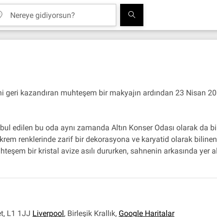
ini geri kazandıran muhteşem bir makyajın ardından 23 Nisan 2
kabul edilen bu oda aynı zamanda Altın Konser Odası olarak da bi
e krem renklerinde zarif bir dekorasyona ve karyatid olarak bilin
 muhteşem bir kristal avize asılı dururken, sahnenin arkasında y
et, L1 1JJ
Liverpool
,
Birleşik Krallık
,
Google Haritalar