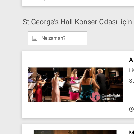
'St George's Hall Konser Odası' içi
Ne zaman?
A
Li
Su
M