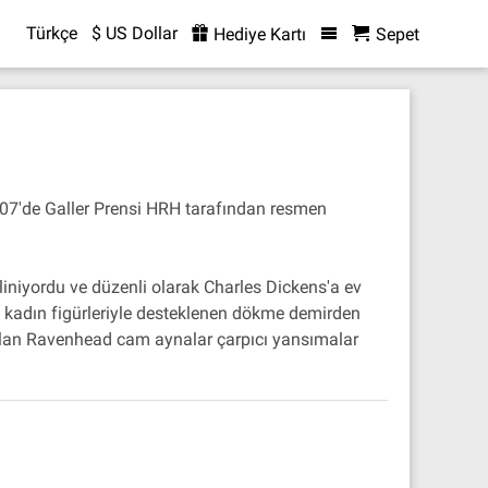
Türkçe
$ US Dollar
Hediye Kartı
Sepet
007'de Galler Prensi HRH tarafından resmen
liniyordu ve düzenli olarak Charles Dickens'a ev
en kadın figürleriyle desteklenen dökme demirden
er alan Ravenhead cam aynalar çarpıcı yansımalar