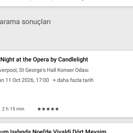
n arama sonuçları
 Night at the Opera by Candlelight
verpool, St George's Hall Konser Odası
n 11 Oct 2026, 17:00
+ daha fazla tarih
2 h 15 min
um Işığında Noel'de Vivaldi Dört Mevsim