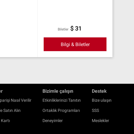
$ 31
Biletler
Bilgi & Biletler
er
Bizimle çalışın
Destek
parişi Nasıl Verilir
Etkinliklerinizi Tanıtın
Bize ulaşın
e Satın Alın
Ortaklık Programları
SSS
 Kartı
Deneyimler
Meslekler