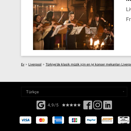
Li
Fr
Ev
>
Liverpool
>
Türkiye'de klasik müzik için en iyi konser mekanları Liverp
4,9/5