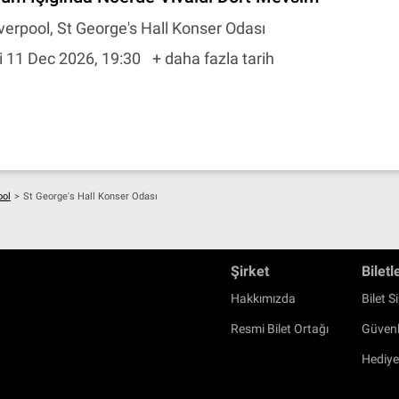
verpool, St George's Hall Konser Odası
i 11 Dec 2026, 19:30
+ daha fazla tarih
ool
>
St George's Hall Konser Odası
Şirket
Biletl
Hakkımızda
Bilet Si
Resmi Bilet Ortağı
Güvenl
Hediye