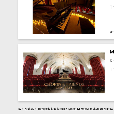
T
M
Kr
T
Ev
>
Krakow
>
Türkiye'de klasik müzik için en iyi konser mekanları Krakow