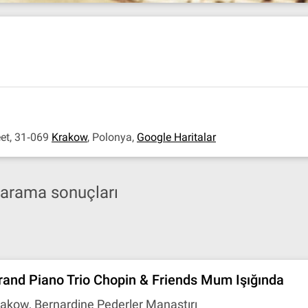
eet, 31‐069
Krakow
,
Polonya
,
Google Haritalar
n arama sonuçları
rand Piano Trio Chopin & Friends Mum Işığında
akow, Bernardine Pederler Manastırı