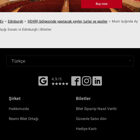
Ev
>
Edinburgh
>
ŞEHİR} bölgesinde yapılacak şeyler, turlar ve geziler
>
Mum Işığında Ay
Işığı Sonatı in Edinburgh | Biletler
4,9/5
Şirket
Biletler
Hakkımızda
Bilet Siparişi Nasıl Verilir
Resmi Bilet Ortağı
Güvenle Satın Alın
Hediye Kartı