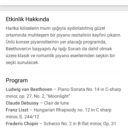
Etkinlik Hakkında
Harika kiliselerin mum ışığıyla aydınlatılmış güzel
ortamında muhteşem bir piyano resitalinin keyfini çıkarın.
Ünlü konser piyanistlerinin yer alacağı programda,
Beethoven'ın başyapıtı Ay Işığı Sonatı da dahil olmak
üzere klasik ve romantik piyano eserlerinden seçkin bir
seçki sunulacak.
Program
Ludwig van Beethoven
– Piano Sonata No. 14 in C‐sharp
minor, op. 27, No. 2, “Moonlight”
Claude Debussy
– Clair de lune
Franz Liszt
– Hungarian Rhapsody no. 12 in C sharp
minor, S. 244/12
Frederic Chopin
– Scherzo No. 2 in B‐flat minor, Op. 31