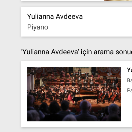
Yulianna Avdeeva
Piyano
'Yulianna Avdeeva' için arama sonuç
Y
Ba
Pa