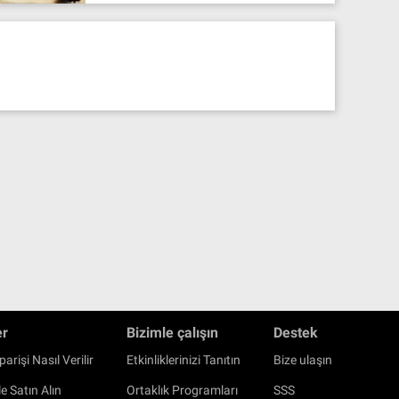
er
Bizimle çalışın
Destek
parişi Nasıl Verilir
Etkinliklerinizi Tanıtın
Bize ulaşın
e Satın Alın
Ortaklık Programları
SSS