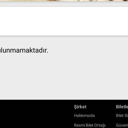
bulunmamaktadır.
Şirket
Biletl
Hakkımızda
Bilet Si
Resmi Bilet Ortağı
Güvenl