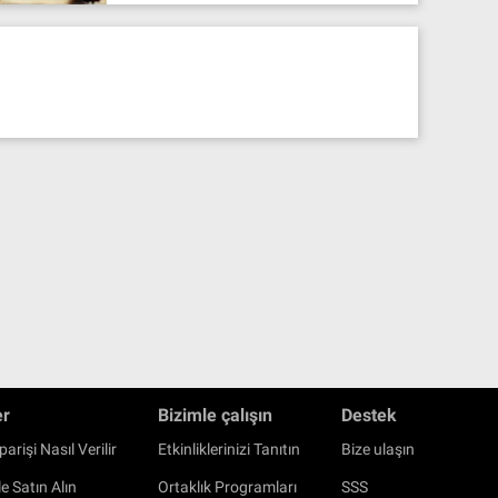
er
Bizimle çalışın
Destek
parişi Nasıl Verilir
Etkinliklerinizi Tanıtın
Bize ulaşın
e Satın Alın
Ortaklık Programları
SSS