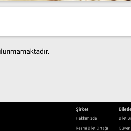
bulunmamaktadır.
Şirket
Biletl
Hakkımızda
Bilet Si
Resmi Bilet Ortağı
Güvenl