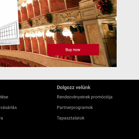
Dolgozz velünk
lése
Rendezvényeinek promóciója
 vásárlás
Partnerprogramok
ya
Tapasztalatok