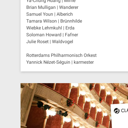
Ya‐Chung Huang | Mime
Brian Mulligan | Wanderer
Samuel Youn | Alberich
Tamara Wilson | Brünnhilde
Wiebke Lehmkuhl | Erda
Soloman Howard | Fafner
Julie Roset | Waldvogel
Rotterdams Philharmonisch Orkest
Yannick Nézet‐Séguin | karmester