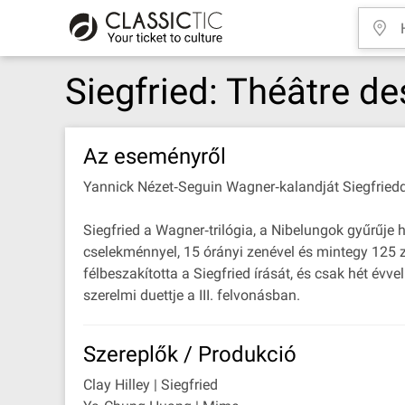
Siegfried: Théâtre 
Az eseményről
Yannick Nézet‐Seguin Wagner‐kalandját Siegfriedde
Siegfried a Wagner‐trilógia, a Nibelungok gyűrűje 
cselekménnyel, 15 órányi zenével és mintegy 125 
félbeszakította a Siegfried írását, és csak hét év
szerelmi duettje a III. felvonásban.
Szereplők / Produkció
Clay Hilley | Siegfried