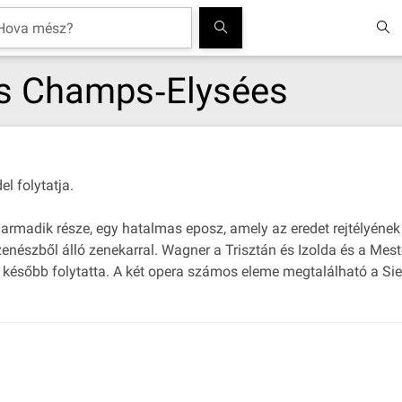
des Champs‐Elysées
l folytatja.
harmadik része, egy hatalmas eposz, amely az eredet rejtélyéne
zenészből álló zenekarral. Wagner a Trisztán és Izolda és a Me
vel később folytatta. A két opera számos eleme megtalálható a Sie