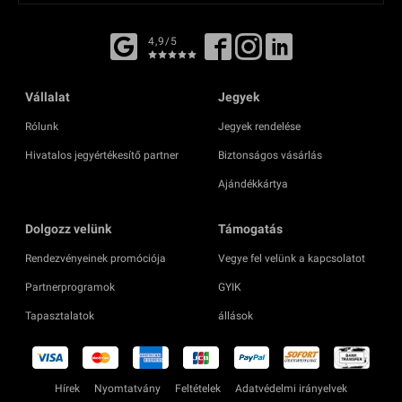
4,9/5
Vállalat
Jegyek
Rólunk
Jegyek rendelése
Hivatalos jegyértékesítő partner
Biztonságos vásárlás
Ajándékkártya
Dolgozz velünk
Támogatás
Rendezvényeinek promóciója
Vegye fel velünk a kapcsolatot
Partnerprogramok
GYIK
Tapasztalatok
állások
Hírek
Nyomtatvány
Feltételek
Adatvédelmi irányelvek