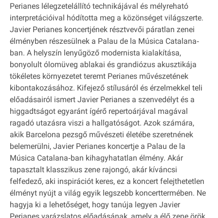
Perianes lélegzetelállító technikájával és mélyreható
interpretációival hódította meg a közönséget világszerte.
Javier Perianes koncertjének résztvevői páratlan zenei
élményben részesülnek a Palau de la Música Catalana‐
ban. A helyszín lenyűgöző modernista kialakítása,
bonyolult ólomüveg ablakai és grandiózus akusztikája
tökéletes környezetet teremt Perianes művészetének
kibontakozásához. Kifejező stílusáról és érzelmekkel teli
előadásairól ismert Javier Perianes a szenvedélyt és a
higgadtságot egyaránt ígérő repertoárjával magával
ragadó utazásra viszi a hallgatóságot. Azok számára,
akik Barcelona pezsgő művészeti életébe szeretnének
belemerülni, Javier Perianes koncertje a Palau de la
Música Catalana‐ban kihagyhatatlan élmény. Akár
tapasztalt klasszikus zene rajongó, akár kíváncsi
felfedező, aki inspirációt keres, ez a koncert felejthetetlen
élményt nyújt a világ egyik legszebb koncerttermében. Ne
hagyja ki a lehetőséget, hogy tanúja legyen Javier
Perianes varázslatos előadásának, amely a élő zene örök