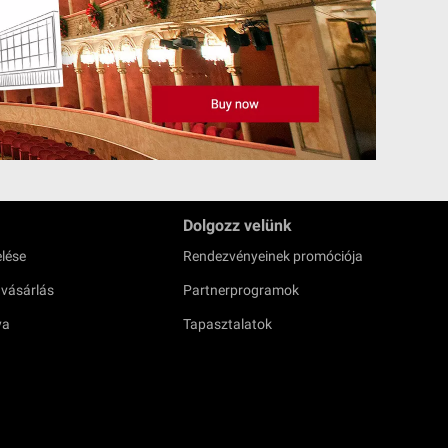
Dolgozz velünk
lése
Rendezvényeinek promóciója
 vásárlás
Partnerprogramok
ya
Tapasztalatok