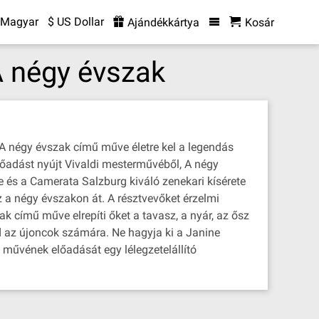
Magyar
$ US Dollar
Ajándékkártya
Kosár
A négy évszak
A négy évszak című műve életre kel a legendás
lőadást nyújt Vivaldi mesterművéből, A négy
e és a Camerata Salzburg kiváló zenekari kísérete
oz a négy évszakon át. A résztvevőket érzelmi
k című műve elrepíti őket a tavasz, a nyár, az ősz
nd az újoncok számára. Ne hagyja ki a Janine
 művének előadását egy lélegzetelállító