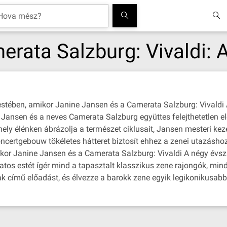
rata Salzburg: Vivaldi: 
estében, amikor Janine Jansen és a Camerata Salzburg: Vivaldi 
Jansen és a neves Camerata Salzburg együttes felejthetetlen e
ly élénken ábrázolja a természet ciklusait, Jansen mesteri kez
 Concertgebouw tökéletes hátteret biztosít ehhez a zenei utazásh
mikor Janine Jansen és a Camerata Salzburg: Vivaldi A négy évsza
latos estét ígér mind a tapasztalt klasszikus zene rajongók, mi
 című előadást, és élvezze a barokk zene egyik legikonikusabb