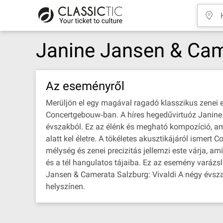
Janine Jansen & Came
Az eseményről
Merüljön el egy magával ragadó klasszikus zenei 
Concertgebouw‐ban. A híres hegedűvirtuóz Janine 
évszakból. Ez az élénk és megható kompozíció, ame
alatt kel életre. A tökéletes akusztikájáról ismert
mélység és zenei precizitás jellemzi este várja, a
és a tél hangulatos tájaiba. Ez az esemény varázs
Jansen & Camerata Salzburg: Vivaldi A négy évszak
helyszínen.