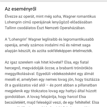
Az eseményről
Élvezze az operát, mint még soha, Wagner romantikus
Lohengrin című operájának lenyűgöző előadásában
Tallinn csodálatos Észt Nemzeti Operaházában.
A "Lohengrin" Wagner leglíraibb és legromantikusabb
operája, amely számos irodalmi mű és német saga
alapján készült, és azóta sokféleképpen értelmezték.
Az igaz szerelem vak hitet követel? Elsa, egy fiatal
hercegnő, megvádolják öccse, a brabanti trónörökös
meggyilkolásával. Egyedüli védekezésként egy álmát
meséli el, amelyben egy nemes lovag jön, hogy tisztázza
őt a gyalázatos vád alól – és pont abban a pillanatban
megjelenik egy titokzatos lovag egy hattyú által húzott
gondolában. A lovag felajánlja, hogy harcol Elsa
becsületéért, majd feleségül veszi, de egy feltétellel: Elsa