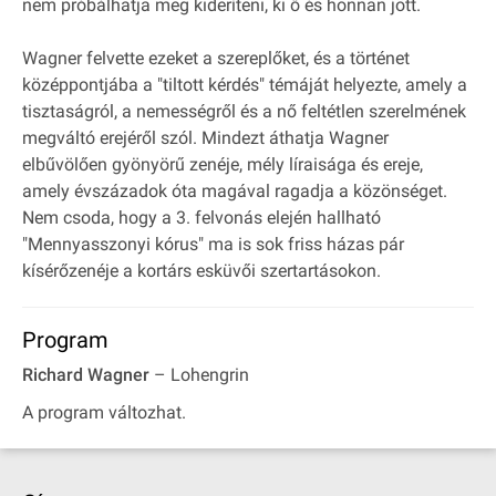
nem próbálhatja meg kideríteni, ki ő és honnan jött.
Wagner felvette ezeket a szereplőket, és a történet
középpontjába a "tiltott kérdés" témáját helyezte, amely a
tisztaságról, a nemességről és a nő feltétlen szerelmének
megváltó erejéről szól. Mindezt áthatja Wagner
elbűvölően gyönyörű zenéje, mély líraisága és ereje,
amely évszázadok óta magával ragadja a közönséget.
Nem csoda, hogy a 3. felvonás elején hallható
"Mennyasszonyi kórus" ma is sok friss házas pár
kísérőzenéje a kortárs esküvői szertartásokon.
Program
Richard Wagner
– Lohengrin
A program változhat.