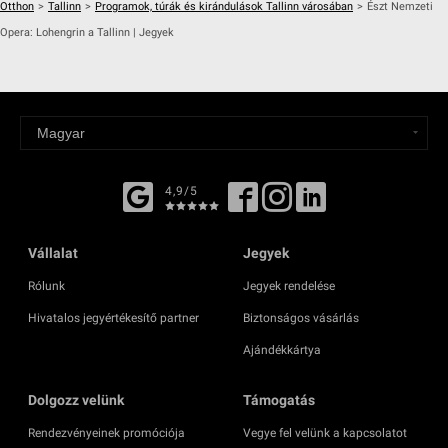
Otthon
>
Tallinn
>
Programok, túrák és kirándulások Tallinn városában
>
Észt Nemzeti
Opera: Lohengrin a Tallinn | Jegyek
4,9/5
Vállalat
Jegyek
Rólunk
Jegyek rendelése
Hivatalos jegyértékesítő partner
Biztonságos vásárlás
Ajándékkártya
Dolgozz velünk
Támogatás
Rendezvényeinek promóciója
Vegye fel velünk a kapcsolatot