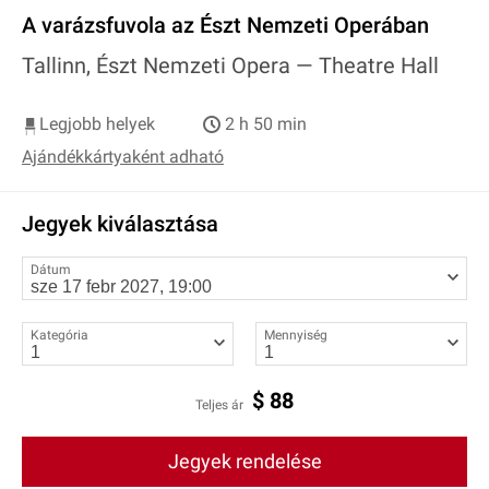
A varázsfuvola az Észt Nemzeti Operában
Tallinn, Észt Nemzeti Opera —
Theatre Hall
Legjobb helyek
2 h 50 min
Ajándékkártyaként adható
Jegyek kiválasztása
Dátum
Kategória
Mennyiség
$
88
Teljes ár
Jegyek rendelése