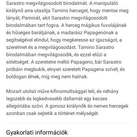
Sarastro megvilágosodott birodalmát. A manipuláló
királynő arra utasítja Tamino herceget, hogy mentse meg
lányát, Paminát, akit Sarastro megvilágosodott
birodalmában tart fogva. A herceg mágikus fuvolájának
és hűséges barátjának, a madarász Papagenónak a
segítségével elindul, hogy megkeresse az igazságot, a
szerelmet és a megvilágosodást. Tamino Sarastro
birodalmában megvilágosodik, és ezzel elűzi a
sötétséget. A szeretetre méltó Papageno, bár Sarastro
próbáin megbukik, elnyeri szeretett Papagena szívét, és
boldogan élnek, míg meg nem halnak.
Mozart utolsó műve kifinomultsággal teli, és néhány
legszebb és legkedvesebb dallamát egy kecses
allegóriába szövi. A gonosz királynők és nemes hercegek
azonban csak sejtetik a történet mélységét.
Gyakorlati információk