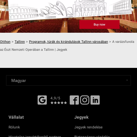
Otthon
>
Tallinn
>
Programok, túrák és kirándulások Tallinn városában
>
A varázsfuvola
az Észt Nemzeti Operában a Tallinn | Jegyek
4,9/5
Vállalat
Jegyek
Rólunk
Jegyek rendelése