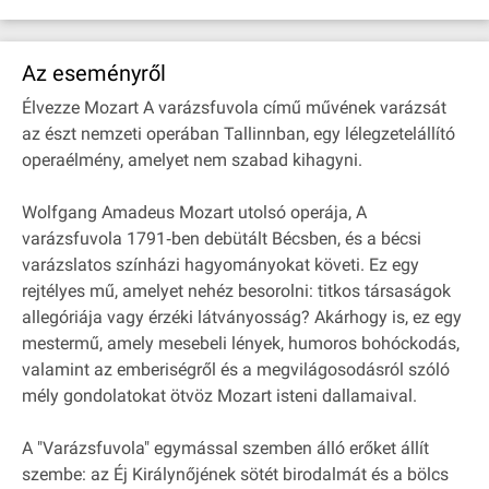
Az eseményről
Élvezze Mozart A varázsfuvola című művének varázsát
az észt nemzeti operában Tallinnban, egy lélegzetelállító
operaélmény, amelyet nem szabad kihagyni.
Wolfgang Amadeus Mozart utolsó operája, A
varázsfuvola 1791‐ben debütált Bécsben, és a bécsi
varázslatos színházi hagyományokat követi. Ez egy
rejtélyes mű, amelyet nehéz besorolni: titkos társaságok
allegóriája vagy érzéki látványosság? Akárhogy is, ez egy
mestermű, amely mesebeli lények, humoros bohóckodás,
valamint az emberiségről és a megvilágosodásról szóló
mély gondolatokat ötvöz Mozart isteni dallamaival.
A "Varázsfuvola" egymással szemben álló erőket állít
szembe: az Éj Királynőjének sötét birodalmát és a bölcs