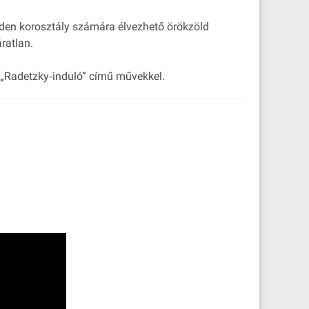
nden korosztály számára élvezhető örökzöld
ratlan.
a „Radetzky‐induló” című művekkel.