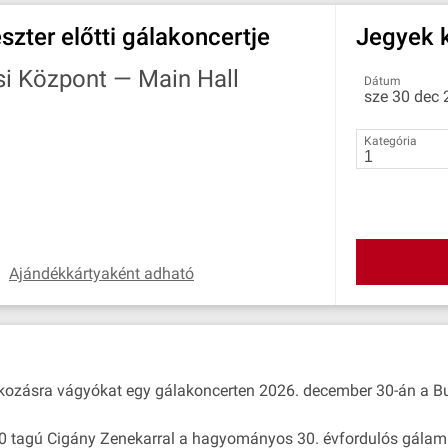
szter előtti gálakoncertje
Jegyek k
si Központ —
Main Hall
Dátum
sze 30 dec 
Kategória
Ajándékkártyaként adható
akozásra vágyókat egy gálakoncerten 2026. december 30-án a B
00 tagú Cigány Zenekarral a hagyományos 30. évfordulós gálam