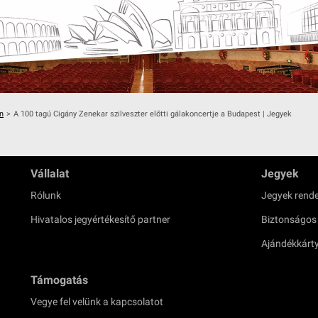
n
>
A 100 tagú Cigány Zenekar szilveszter előtti gálakoncertje a Budapest | Jegyek
Vállalat
Jegyek
Rólunk
Jegyek rende
Hivatalos jegyértékesítő partner
Biztonságos
Ajándékkárt
Támogatás
Vegye fel velünk a kapcsolatot