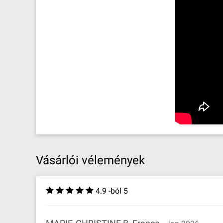
Vásárlói vélemények
4.9 -ból 5