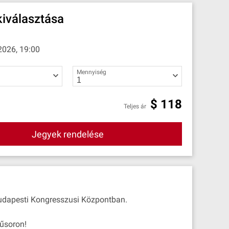
iválasztása
2026, 19:00
Mennyiség
$
118
Teljes ár
Jegyek rendelése
udapesti Kongresszusi Központban.
űsoron!