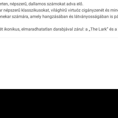
rten, népszerű, dallamos számokat adva elő.
r népszerű klasszikusokat, világhírű virtuóz cigányzenét és mi
zenekar számára, amely hangzásában és látványosságában is pá
két ikonikus, elmaradhatatlan darabjával zárul: a „The Lark” és 