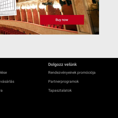
Dolgozz velünk
lése
Rendezvényeinek promóciója
 vásárlás
Partnerprogramok
ya
Tapasztalatok