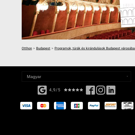
Otthon
>
Budapest
>
Programok, túrák és kirándulások Budapest városába
4,9/5