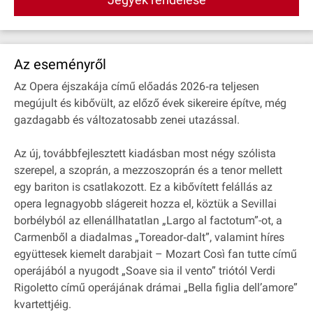
Az eseményről
Az Opera éjszakája című előadás 2026‐ra teljesen
megújult és kibővült, az előző évek sikereire építve, még
gazdagabb és változatosabb zenei utazással.
Az új, továbbfejlesztett kiadásban most négy szólista
szerepel, a szoprán, a mezzoszoprán és a tenor mellett
egy bariton is csatlakozott. Ez a kibővített felállás az
opera legnagyobb slágereit hozza el, köztük a Sevillai
borbélyból az ellenállhatatlan „Largo al factotum”-ot, a
Carmenből a diadalmas „Toreador‐dalt”, valamint híres
együttesek kiemelt darabjait – Mozart Così fan tutte című
operájából a nyugodt „Soave sia il vento” triótól Verdi
Rigoletto című operájának drámai „Bella figlia dell’amore”
kvartettjéig.