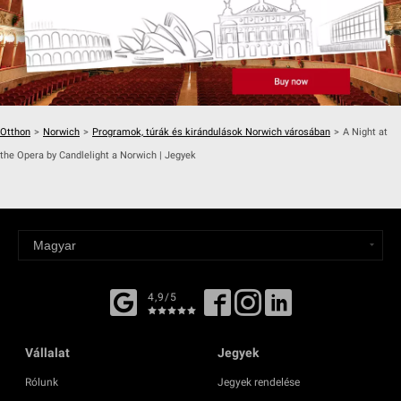
Otthon
>
Norwich
>
Programok, túrák és kirándulások Norwich városában
>
A Night at
the Opera by Candlelight a Norwich | Jegyek
4,9/5
Vállalat
Jegyek
Rólunk
Jegyek rendelése