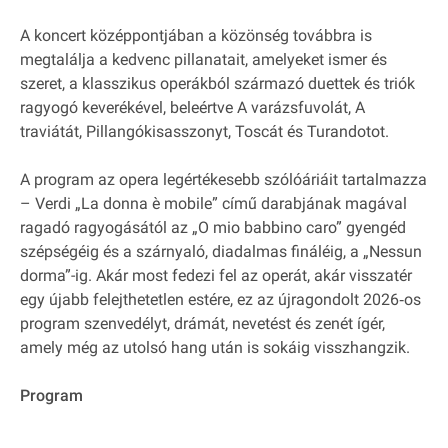
A koncert középpontjában a közönség továbbra is
megtalálja a kedvenc pillanatait, amelyeket ismer és
szeret, a klasszikus operákból származó duettek és triók
ragyogó keverékével, beleértve A varázsfuvolát, A
traviátát, Pillangókisasszonyt, Toscát és Turandotot.
A program az opera legértékesebb szólóáriáit tartalmazza
– Verdi „La donna è mobile” című darabjának magával
ragadó ragyogásától az „O mio babbino caro” gyengéd
szépségéig és a szárnyaló, diadalmas fináléig, a „Nessun
dorma”-ig. Akár most fedezi fel az operát, akár visszatér
egy újabb felejthetetlen estére, ez az újragondolt 2026‐os
program szenvedélyt, drámát, nevetést és zenét ígér,
amely még az utolsó hang után is sokáig visszhangzik.
Program