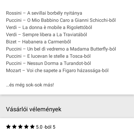
Rossini – A sevillai borbély nyitánya
Puccini – O Mio Babbino Caro a Gianni Schicchi‐ből
Verdi – La donna è mobile a Rigolettóból
Verdi – Sempre libera a La Traviatából
Bizet – Habanera a Carmenből
Puccini – Un bel dì vedremo a Madama Butterfly‐ból
Puccini – E lucevan le stelle a Tosca‐ból
Puccini – Nessun Dorma a Turandot‐ból
Mozart – Voi che sapete a Figaro házassága‐ból
…és még sok‐sok más!
Vásárlói vélemények
5.0 -ból 5