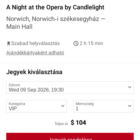
A Night at the Opera by Candlelight
Norwich, Norwich‐i székesegyház —
Main Hall
Szabad helyválasztás
2 h 15 min
Ajándékkártyaként adható
Jegyek kiválasztása
Dátum
Kategória
Mennyiség
$
104
Teljes ár
Jegyek rendelése