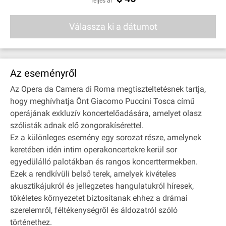
Teljes ár
Válassza ki a dátumot
Az eseményről
Az Opera da Camera di Roma megtiszteltetésnek tartja,
hogy meghívhatja Önt Giacomo Puccini Tosca című
operájának exkluzív koncertelőadására, amelyet olasz
szólisták adnak elő zongorakísérettel.
Ez a különleges esemény egy sorozat része, amelynek
keretében idén intim operakoncertekre kerül sor
egyedülálló palotákban és rangos koncerttermekben.
Ezek a rendkívüli belső terek, amelyek kivételes
akusztikájukról és jellegzetes hangulatukról híresek,
tökéletes környezetet biztosítanak ehhez a drámai
szerelemről, féltékenységről és áldozatról szóló
történethez.