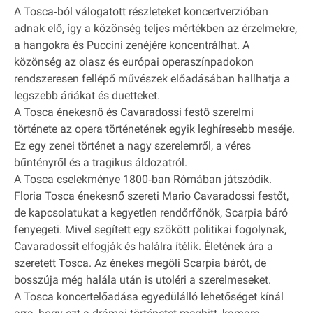
A Tosca‐ból válogatott részleteket koncertverzióban
adnak elő, így a közönség teljes mértékben az érzelmekre,
a hangokra és Puccini zenéjére koncentrálhat. A
közönség az olasz és európai operaszínpadokon
rendszeresen fellépő művészek előadásában hallhatja a
legszebb áriákat és duetteket.
A Tosca énekesnő és Cavaradossi festő szerelmi
története az opera történetének egyik leghíresebb meséje.
Ez egy zenei történet a nagy szerelemről, a véres
bűntényről és a tragikus áldozatról.
A Tosca cselekménye 1800‐ban Rómában játszódik.
Floria Tosca énekesnő szereti Mario Cavaradossi festőt,
de kapcsolatukat a kegyetlen rendőrfőnök, Scarpia báró
fenyegeti. Mivel segített egy szökött politikai fogolynak,
Cavaradossit elfogják és halálra ítélik. Életének ára a
szeretett Tosca. Az énekes megöli Scarpia bárót, de
bosszúja még halála után is utoléri a szerelmeseket.
A Tosca koncertelőadása egyedülálló lehetőséget kínál