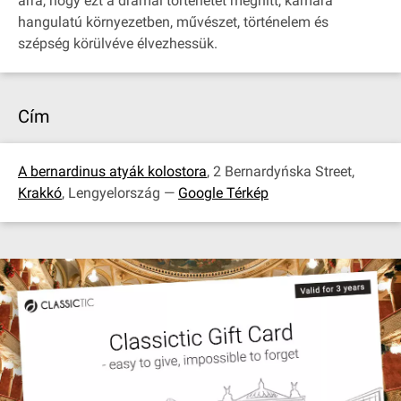
arra, hogy ezt a drámai történetet meghitt, kamara
hangulatú környezetben, művészet, történelem és
szépség körülvéve élvezhessük.
Cím
A bernardinus atyák kolostora
, 2 Bernardyńska Street,
Krakkó
, Lengyelország —
Google Térkép