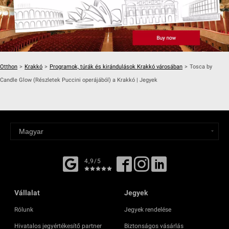
Otthon
>
Krakkó
>
Programok, túrák és kirándulások Krakkó városában
>
Tosca by
Candle Glow (Részletek Puccini operájából) a Krakkó | Jegyek
4,9/5
Vállalat
Jegyek
Rólunk
Jegyek rendelése
Hivatalos jegyértékesítő partner
Biztonságos vásárlás