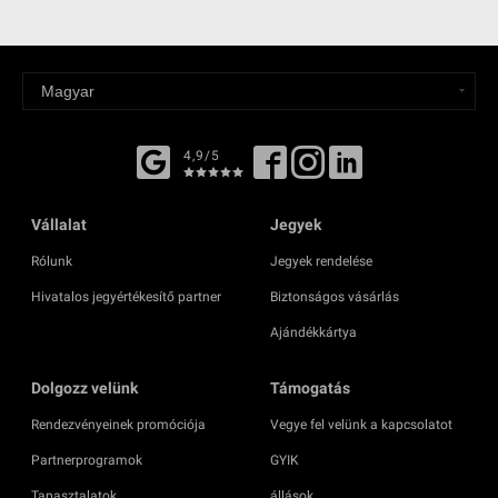
4,9/5
Vállalat
Jegyek
Rólunk
Jegyek rendelése
Hivatalos jegyértékesítő partner
Biztonságos vásárlás
Ajándékkártya
Dolgozz velünk
Támogatás
Rendezvényeinek promóciója
Vegye fel velünk a kapcsolatot
Partnerprogramok
GYIK
Tapasztalatok
állások