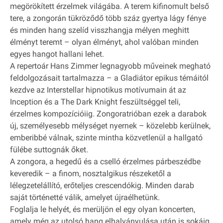
megörökített érzelmek világába. A terem kifinomult belső
tere, a zongorán tükröződő több száz gyertya lágy fénye
és minden hang szelíd visszhangja mélyen meghitt
élményt teremt – olyan élményt, ahol valóban minden
egyes hangot hallani lehet.
A repertoár Hans Zimmer legnagyobb műveinek megható
feldolgozásait tartalmazza – a Gladiátor epikus témáitól
kezdve az Interstellar hipnotikus motívumain át az
Inception és a The Dark Knight feszültséggel teli,
érzelmes kompozícióiig. Zongoratrióban ezek a darabok
új, személyesebb mélységet nyernek – közelebb kerülnek,
emberibbé válnak, szinte mintha közvetlenül a hallgató
fülébe suttognák őket.
A zongora, a hegedű és a cselló érzelmes párbeszédbe
keveredik – a finom, nosztalgikus részeketől a
lélegzetelállító, erőteljes crescendókig. Minden darab
saját történetté válik, amelyet újraélhetünk.
Foglalja le helyét, és merüljön el egy olyan koncerten,
amely még az utolsó hang elhalványulása után is sokáig