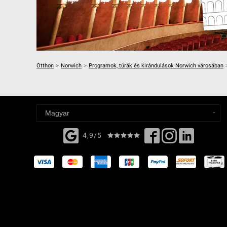
Otthon
>
Norwich
>
Programok, túrák és kirándulások Norwich városában
4,9/5