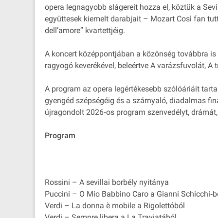
opera legnagyobb slágereit hozza el, köztük a Sevi
együttesek kiemelt darabjait – Mozart Così fan tutt
dell’amore” kvartettjéig.
A koncert középpontjában a közönség továbbra is m
ragyogó keverékével, beleértve A varázsfuvolát, A t
A program az opera legértékesebb szólóáriáit tar
gyengéd szépségéig és a szárnyaló, diadalmas finálé
újragondolt 2026‐os program szenvedélyt, drámát, 
Program
Rossini – A sevillai borbély nyitánya
Puccini – O Mio Babbino Caro a Gianni Schicchi‐b
Verdi – La donna è mobile a Rigolettóból
Verdi – Sempre libera a La Traviatából