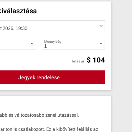
iválasztása
Mennyiség
$
104
Teljes ár
Jegyek rendelése
gabb és változatosabb zenei utazással.
iton is csatlakozott. Ez a kibővített felállás az