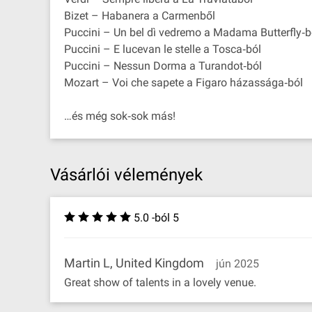
Bizet – Habanera a Carmenből
Puccini – Un bel dì vedremo a Madama Butterfly‐b
Puccini – E lucevan le stelle a Tosca‐ból
Puccini – Nessun Dorma a Turandot‐ból
Mozart – Voi che sapete a Figaro házassága‐ból
…és még sok‐sok más!
Vásárlói vélemények
5.0 -ból 5
Martin L, United Kingdom
jún 2025
Great show of talents in a lovely venue.