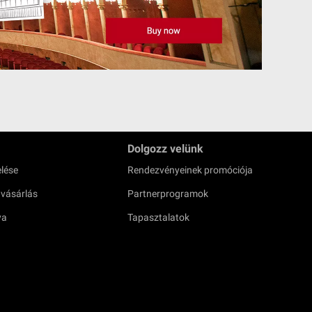
Dolgozz velünk
lése
Rendezvényeinek promóciója
 vásárlás
Partnerprogramok
ya
Tapasztalatok