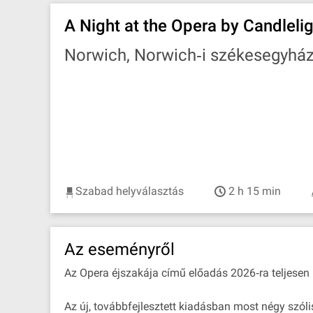
A Night at the Opera by Candleli
Norwich, Norwich‐i székesegyhá
Szabad helyválasztás
2 h 15 min
Az eseményről
Az Opera éjszakája című előadás 2026‐ra teljesen 
Az új, továbbfejlesztett kiadásban most négy szólis