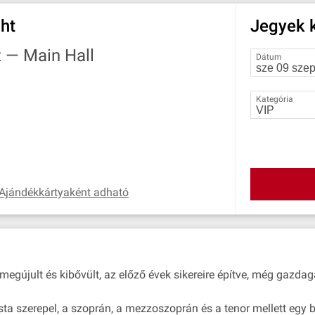
ght
Jegyek k
z —
Main Hall
Dátum
Kategória
Ajándékkártyaként adható
megújult és kibővült, az előző évek sikereire építve, még gazda
ta szerepel, a szoprán, a mezzoszoprán és a tenor mellett egy bar