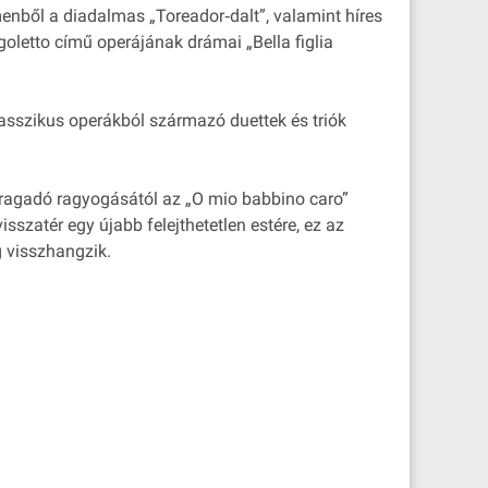
rmenből a diadalmas „Toreador‐dalt”, valamint híres
igoletto című operájának drámai „Bella figlia
lasszikus operákból származó duettek és triók
 ragadó ragyogásától az „O mio babbino caro”
sszatér egy újabb felejthetetlen estére, ez az
g visszhangzik.