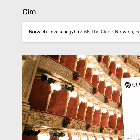
Cím
Norwich‐i székesegyház
, 65 The Close,
Norwich
, E