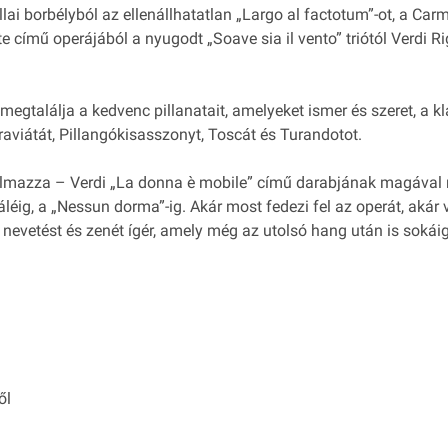
llai borbélyból az ellenállhatatlan „Largo al factotum”-ot, a Ca
e című operájából a nyugodt „Soave sia il vento” triótól Verdi R
egtalálja a kedvenc pillanatait, amelyeket ismer és szeret, a k
raviátát, Pillangókisasszonyt, Toscát és Turandotot.
talmazza – Verdi „La donna è mobile” című darabjának magával
ig, a „Nessun dorma”-ig. Akár most fedezi fel az operát, akár vi
nevetést és zenét ígér, amely még az utolsó hang után is sokái
ől