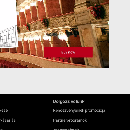
Dolgozz velünk
lése
Rendezvényeinek promóciója
 vásárlás
Partnerprogramok
ya
Tapasztalatok