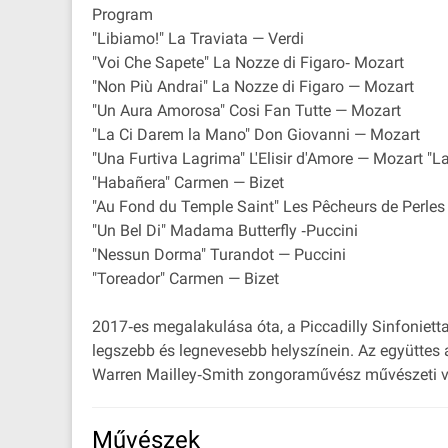
Program
"Libiamo!" La Traviata — Verdi
"Voi Che Sapete" La Nozze di Figaro‐ Mozart
"Non Più Andrai" La Nozze di Figaro — Mozart
"Un Aura Amorosa" Cosi Fan Tutte — Mozart
"La Ci Darem la Mano" Don Giovanni — Mozart
"Una Furtiva Lagrima" L'Elisir d'Amore — Mozart "L
"Habañera" Carmen — Bizet
"Au Fond du Temple Saint" Les Pêcheurs de Perles
"Un Bel Di" Madama Butterfly ‐Puccini
"Nessun Dorma" Turandot — Puccini
"Toreador" Carmen — Bizet
2017‐es megalakulása óta, a Piccadilly Sinfonietta
legszebb és legnevesebb helyszínein. Az együttes a 
Warren Mailley‐Smith zongoraművész művészeti veze
Művészek