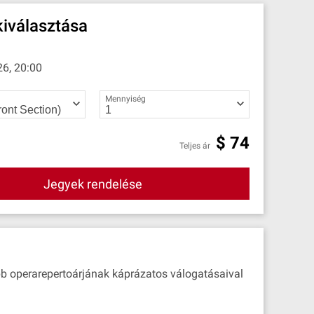
iválasztása
26, 20:00
Mennyiség
$
74
Teljes ár
Jegyek rendelése
obb operarepertoárjának káprázatos válogatásaival