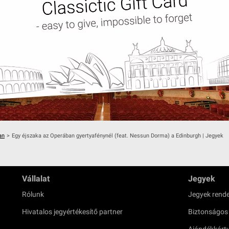
an
>
Egy éjszaka az Operában gyertyafénynél (feat. Nessun Dorma) a Edinburgh | Jegyek
Vállalat
Jegyek
Rólunk
Jegyek rende
Hivatalos jegyértékesítő partner
Biztonságos
Ajándékkárt