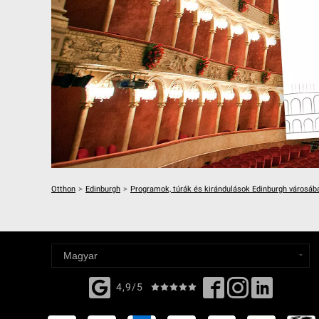
Otthon
>
Edinburgh
>
Programok, túrák és kirándulások Edinburgh városáb
4,9/5