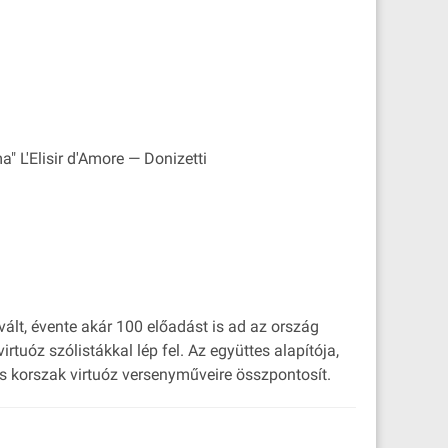
" L'Elisir d'Amore — Donizetti
vált, évente akár 100 előadást is ad az ország
tuóz szólistákkal lép fel. Az együttes alapítója,
s korszak virtuóz versenyműveire összpontosít.