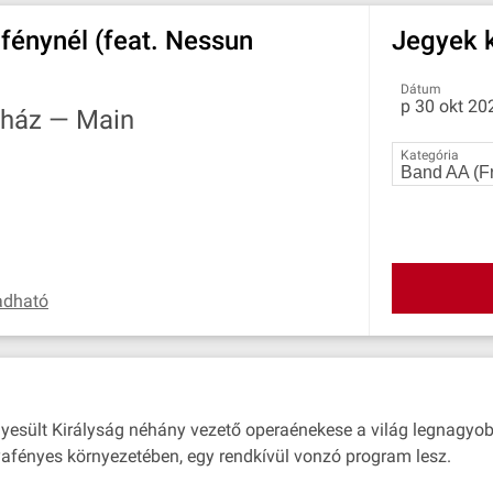
fénynél (feat. Nessun
Jegyek k
Dátum
p 30 okt 20
gyház —
Main
Kategória
adható
 Egyesült Királyság néhány vezető operaénekese a világ legnagy
afényes környezetében, egy rendkívül vonzó program lesz.