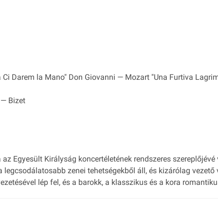
a Ci Darem la Mano" Don Giovanni — Mozart "Una Furtiva Lagrima
 — Bizet
 az Egyesült Királyság koncertéletének rendszeres szereplőjévé 
legcsodálatosabb zenei tehetségekből áll, és kizárólag vezető vir
tésével lép fel, és a barokk, a klasszikus és a kora romantiku