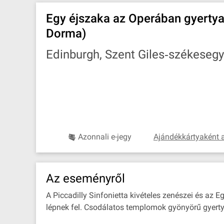
Egy éjszaka az Operában gyertya
Dorma)
Edinburgh, Szent Giles‐székese
Azonnali e-jegy
Ajándékkártyaként 
Az eseményről
A Piccadilly Sinfonietta kivételes zenészei és az
lépnek fel. Csodálatos templomok gyönyörű gyerty