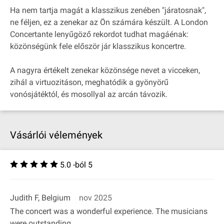
Ha nem tartja magát a klasszikus zenében "járatosnak",
ne féljen, ez a zenekar az Ön számára készült. A London
Concertante lenyűgöző rekordot tudhat magáénak:
közönségünk fele először jár klasszikus koncertre.
A nagyra értékelt zenekar közönsége nevet a vicceken,
zihál a virtuozitáson, meghatódik a gyönyörű
vonósjátéktól, és mosollyal az arcán távozik.
Vásárlói vélemények
5.0 -ból 5
Judith F, Belgium
nov 2025
The concert was a wonderful experience. The musicians
were outstanding.