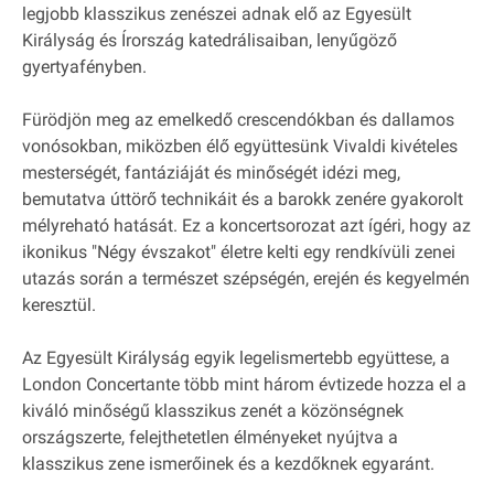
legjobb klasszikus zenészei adnak elő az Egyesült
Királyság és Írország katedrálisaiban, lenyűgöző
gyertyafényben.
Fürödjön meg az emelkedő crescendókban és dallamos
vonósokban, miközben élő együttesünk Vivaldi kivételes
mesterségét, fantáziáját és minőségét idézi meg,
bemutatva úttörő technikáit és a barokk zenére gyakorolt
mélyreható hatását. Ez a koncertsorozat azt ígéri, hogy az
ikonikus "Négy évszakot" életre kelti egy rendkívüli zenei
utazás során a természet szépségén, erején és kegyelmén
keresztül.
Az Egyesült Királyság egyik legelismertebb együttese, a
London Concertante több mint három évtizede hozza el a
kiváló minőségű klasszikus zenét a közönségnek
országszerte, felejthetetlen élményeket nyújtva a
klasszikus zene ismerőinek és a kezdőknek egyaránt.