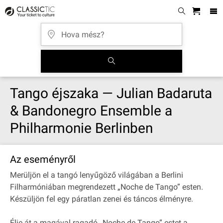
Tango éjszaka — Julian Badaruta
& Bandonegro Ensemble a
Philharmonie Berlinben
Az eseményről
Merüljön el a tangó lenyűgöző világában a Berlini
Filharmóniában megrendezett „Noche de Tango” esten.
Készüljön fel egy páratlan zenei és táncos élményre.
Élje át a magával ragadó „Noche de Tango” estet a