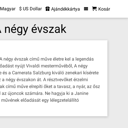
Magyar
$ US Dollar
Ajándékkártya
Kosár
A négy évszak
A négy évszak című műve életre kel a legendás
lőadást nyújt Vivaldi mesterművéből, A négy
e és a Camerata Salzburg kiváló zenekari kísérete
oz a négy évszakon át. A résztvevőket érzelmi
k című műve elrepíti őket a tavasz, a nyár, az ősz
nd az újoncok számára. Ne hagyja ki a Janine
 művének előadását egy lélegzetelállító