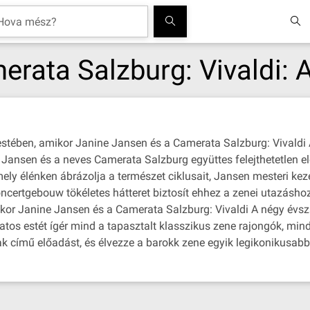
rata Salzburg: Vivaldi: 
estében, amikor Janine Jansen és a Camerata Salzburg: Vivaldi 
Jansen és a neves Camerata Salzburg együttes felejthetetlen e
ly élénken ábrázolja a természet ciklusait, Jansen mesteri kez
 Concertgebouw tökéletes hátteret biztosít ehhez a zenei utazásh
mikor Janine Jansen és a Camerata Salzburg: Vivaldi A négy évsza
latos estét ígér mind a tapasztalt klasszikus zene rajongók, mi
 című előadást, és élvezze a barokk zene egyik legikonikusabb