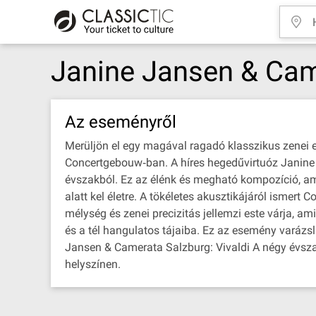
Janine Jansen & Came
Az eseményről
Merüljön el egy magával ragadó klasszikus zenei 
Concertgebouw‐ban. A híres hegedűvirtuóz Janine 
évszakból. Ez az élénk és megható kompozíció, ame
alatt kel életre. A tökéletes akusztikájáról ismert
mélység és zenei precizitás jellemzi este várja, a
és a tél hangulatos tájaiba. Ez az esemény varázs
Jansen & Camerata Salzburg: Vivaldi A négy évszak
helyszínen.