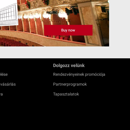
Dolgozz velünk
lése
Rendezvényeinek promóciója
 vásárlás
Partnerprogramok
ya
Tapasztalatok