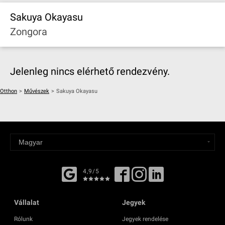
Sakuya Okayasu
Zongora
Jelenleg nincs elérhető rendezvény.
Otthon
>
Művészek
>
Sakuya Okayasu
4,9/5
Vállalat
Jegyek
Rólunk
Jegyek rendelése