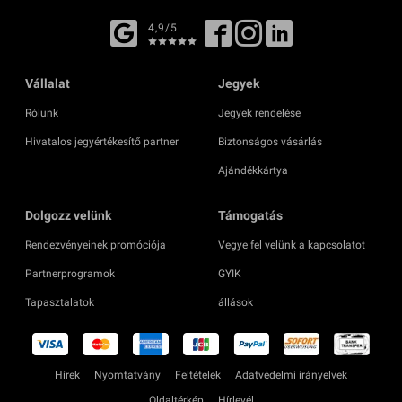
4,9/5
Vállalat
Jegyek
Rólunk
Jegyek rendelése
Hivatalos jegyértékesítő partner
Biztonságos vásárlás
Ajándékkártya
Dolgozz velünk
Támogatás
Rendezvényeinek promóciója
Vegye fel velünk a kapcsolatot
Partnerprogramok
GYIK
Tapasztalatok
állások
Hírek
Nyomtatvány
Feltételek
Adatvédelmi irányelvek
Oldaltérkép
Hírlevél