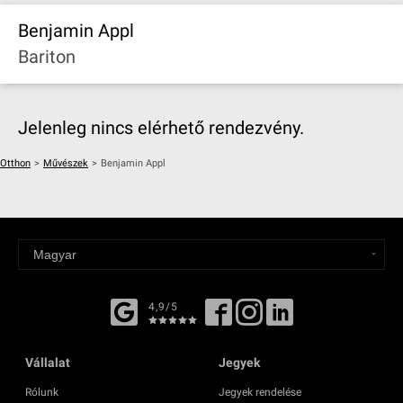
Benjamin Appl
Bariton
Jelenleg nincs elérhető rendezvény.
Otthon
>
Művészek
>
Benjamin Appl
4,9/5
Vállalat
Jegyek
Rólunk
Jegyek rendelése