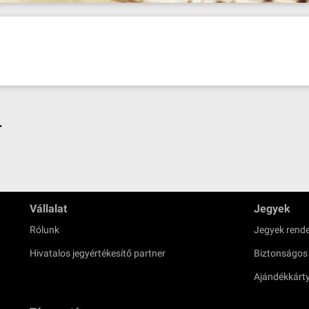
.
Vállalat
Jegyek
Rólunk
Jegyek rende
Hivatalos jegyértékesítő partner
Biztonságos
Ajándékkárt