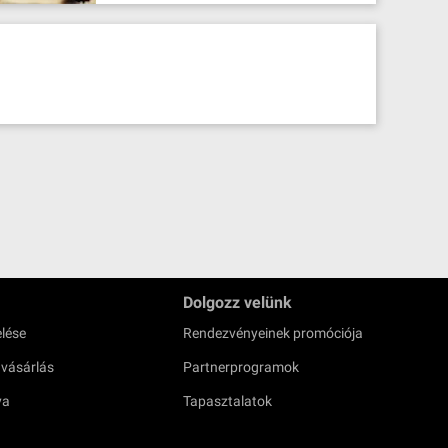
Dolgozz velünk
lése
Rendezvényeinek promóciója
 vásárlás
Partnerprogramok
ya
Tapasztalatok