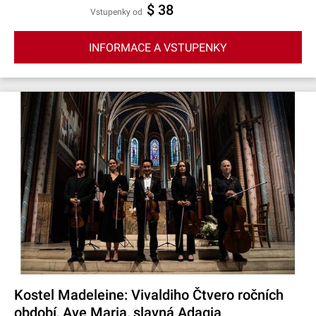
$ 38
Vstupenky od
INFORMACE A VSTUPENKY
Kostel Madeleine: Vivaldiho Čtvero ročních
období, Ave Maria, slavná Adagia