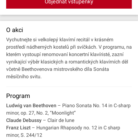
Objednat vstupenky
O akci
Vychutnejte si velkolepý klavírní recitál v krásném
prostředí nádherných kostelů při svíčkách. V programu, na
kterém vystoupí renomovaní koncertní klavíristé, zazní
vynikající výběr klasických a romantických klavírních děl
včetně Beethovenova mistrovského díla Sonáta
měsíčního svitu.
Program
Ludwig van Beethoven
– Piano Sonata No. 14 in C‐sharp
minor, op. 27, No. 2, “Moonlight”
Claude Debussy
– Clair de lune
Franz Liszt
– Hungarian Rhapsody no. 12 in C sharp
minor, S. 244/12