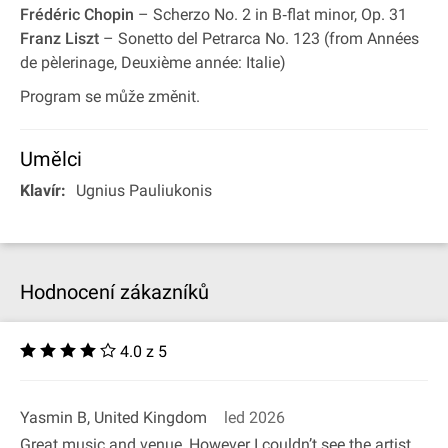
Frédéric Chopin
– Scherzo No. 2 in B‐flat minor, Op. 31
Franz Liszt
– Sonetto del Petrarca No. 123 (from Années
de pèlerinage, Deuxième année: Italie)
Program se může změnit.
Umělci
Klavír:
Ugnius Pauliukonis
Hodnocení zákazníků
4.0 z 5
Yasmin B, United Kingdom
led 2026
Great music and venue, However I couldn’t see the artist