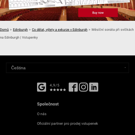
Domů
>
Edinburgh
>
Co dělat, výlety a exkurze v Edinburgh
>
Měsíční sonáta při svíčkách
na Edinburgh | Vstupenky
4,9/5
Společnost
O nás
Oficiální partner pro prodej vstupenek