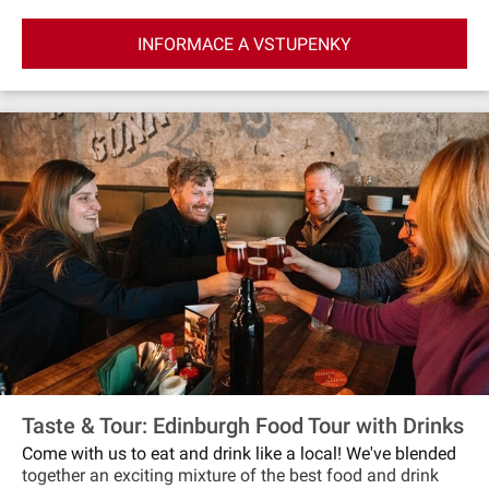
který kdysi bouřil u Mercat Cross. Poslechněte si příběhy o
čarodějnictví, mučení a duších, zatímco procházíte
INFORMACE A VSTUPENKY
středověkými uličkami a podzemními sklepeními Blair
Street Underground Vaults. Průvodce v plášti vás provede
temnými jeskyněmi a vypráví vám skutečné a děsivé
příběhy. S příchodem noci se sejděte ve sklepě Megget's
Cellar na sklenku whisky, místní pivo nebo nealkoholický
nápoj.
Taste & Tour: Edinburgh Food Tour with Drinks
Come with us to eat and drink like a local! We've blended
together an exciting mixture of the best food and drink