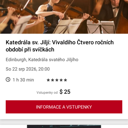
Katedrála sv. Jiljí: Vivaldiho Čtvero ročních
období při svíčkách
Edinburgh, Katedrála svatého Jiljího
So 22 srp 2026, 20:00
1 h 30 min
$ 25
Vstupenky od
INFORMACE A VSTUPENKY