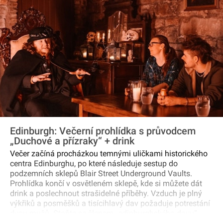
Park. There’s time for a final stop in the charming village
of Pitlochry before returning to Edinburgh with
spectacular views of the Forth Bridge to round off the
tour.
Edinburgh: Večerní prohlídka s průvodcem
„Duchové a přízraky“ + drink
Večer začíná procházkou temnými uličkami historického
centra Edinburghu, po které následuje sestup do
podzemních sklepů Blair Street Underground Vaults.
Prohlídka končí v osvětleném sklepě, kde si můžete dát
drink a poslechnout strašidelné příběhy. Vzduch je plný
výkřiků a posměšků a tisícihlavý dav požaduje potrestání
dvou mužů. Staňte se členem „edinburghského davu“,