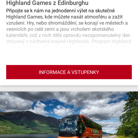
Highland Games z Edinburghu
Připojte se k nám na jednodenní výlet na skutečné
Highland Games, kde můžete nasát atmosféru a zažít
vzrušení. Hry, nebo shromáždění, se konají ve městech a
vesnicích po celé zemi a jsou vrcholem skotského
kalendáře, což z nich dělá opravdu nezapomenutelný den
strávený v nádherné krajině Highlands. Program Highland
Games 2025: Neděle 25. května 2025: Blair Atholl Neděle
8. června 2025: Glamis Sobota 5. července 2025: Luss
Neděle 3. srpna 2025: Bridge of Allan Neděle 17. srpna
2025: Crieff Sobota 6. září 2025: Braemar Sobota 13. září
INFORMACE A VSTUPENKY
2025: Pitlochery