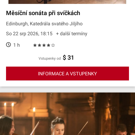
Měsíční sonáta při svíčkách
Edinburgh, Katedrála svatého Jiljího
So 22 srp 2026, 18:15
+ další termíny
1 h
$ 31
Vstupenky od
INFORMACE A VSTUPENKY