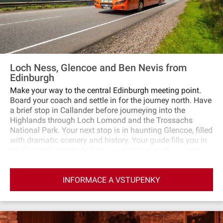
Loch Ness, Glencoe and Ben Nevis from
Edinburgh
Make your way to the central Edinburgh meeting point.
Board your coach and settle in for the journey north. Have
a brief stop in Callander before journeying into the
Highlands through Loch Lomond and the Trossachs
National Park. Your next stop is in haunting Glencoe, filled
with dramatic scenery and history. Your guide fills you in
on Glencoe’s stories before you continue north, passing
Fort William and Ben Nevis on the way. Next, visit Fort
Augustus on the southern shores of Loch Ness. Take a
INFORMACE A VSTUPENKY
cruise on the loch (additional cost) in search of the
elusive monster or explore the village and wander along
its canal. Make a stop at the Commando Memorial, which
honors British war heroes and overlooks the Nevis range,
before heading back south through Cairngorms National