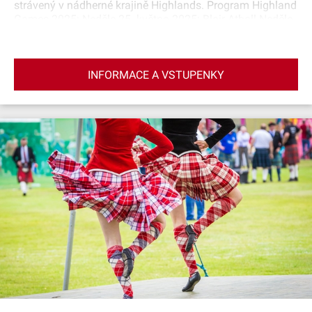
strávený v nádherné krajině Highlands. Program Highland
Games 2025: Neděle 25. května 2025: Blair Atholl Neděle
8. června 2025: Glamis Sobota 5. července 2025: Luss
Neděle 3. srpna 2025: Bridge of Allan Neděle 17. srpna
2025: Crieff Sobota 6. září 2025: Braemar Sobota 13. září
INFORMACE A VSTUPENKY
2025: Pitlochery