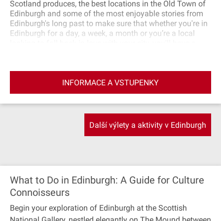
Scotland produces, the best locations in the Old Town of
Edinburgh and some of the most enjoyable stories from
Edinburgh's long past to make sure that whether you're in
Edinburgh for a day, a week, a month or you’re a local
looking to fall back in love with your city, you'll have a
great time and learn something. Our guides all come from
the food and drink industry meaning they can bring their
knowledge and passion of Scotland's quality produce to
INFORMACE A VSTUPENKY
make sure you go away having sampled the best food
that's unique to Scotland. We also intentionally tour past
all the places you'll want to see in the Old Town of
Edinburgh for some truly unmissable pictures. Let us
introduce you to Edinburgh, our food, our best locations,
Další výlety a aktivity v Edinburgh
our most passionate producers and our wonderfully rich
and interesting history.
What to Do in Edinburgh: A Guide for Culture
Connoisseurs
Begin your exploration of Edinburgh at the Scottish
National Gallery, nestled elegantly on The Mound between