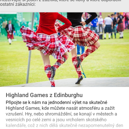
ostatní zákazníci:
Highland Games z Edinburghu
Připojte se k nám na jednodenní výlet na skutečné
Highland Games, kde můžete nasát atmosféru a zažít
vzrušení. Hry, nebo shromáždění, se konají v městech a
vesnicích po celé zemi a jsou vrcholem skotského
kalendáře, což z nich dělá skutečně nezapomenutelný den