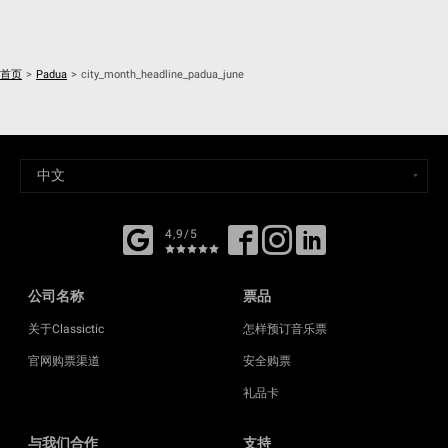
首页
>
Padua
>
city_month_headline_padua_june
4,9/5
公司名称
票品
关于Classictic
怎样预订音乐票
官网购票渠道
安全购票
礼品卡
与我们合作
支持