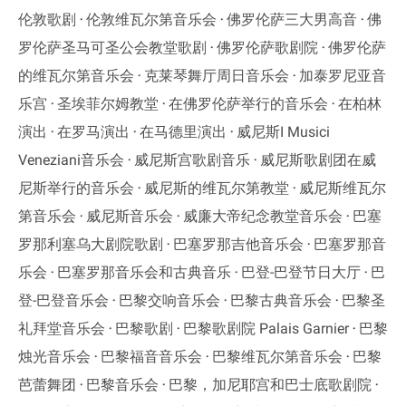
伦敦歌剧
伦敦维瓦尔第音乐会
佛罗伦萨三大男高音
佛
罗伦萨圣马可圣公会教堂歌剧
佛罗伦萨歌剧院
佛罗伦萨
的维瓦尔第音乐会
克莱琴舞厅周日音乐会
加泰罗尼亚音
乐宫
圣埃菲尔姆教堂
在佛罗伦萨举行的音乐会
在柏林
演出
在罗马演出
在马德里演出
威尼斯I Musici
Veneziani音乐会
威尼斯宫歌剧音乐
威尼斯歌剧团在威
尼斯举行的音乐会
威尼斯的维瓦尔第教堂
威尼斯维瓦尔
第音乐会
威尼斯音乐会
威廉大帝纪念教堂音乐会
巴塞
罗那利塞乌大剧院歌剧
巴塞罗那吉他音乐会
巴塞罗那音
乐会
巴塞罗那音乐会和古典音乐
巴登-巴登节日大厅
巴
登-巴登音乐会
巴黎交响音乐会
巴黎古典音乐会
巴黎圣
礼拜堂音乐会
巴黎歌剧
巴黎歌剧院 Palais Garnier
巴黎
烛光音乐会
巴黎福音音乐会
巴黎维瓦尔第音乐会
巴黎
芭蕾舞团
巴黎音乐会
巴黎，加尼耶宫和巴士底歌剧院