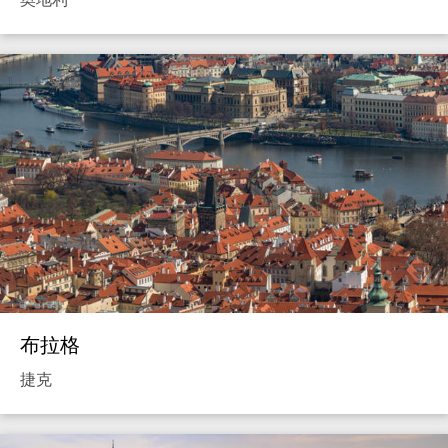
布拉格
捷克