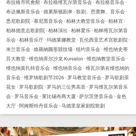
布拉格市民會館
布拉格维瓦尔第音乐会
布拉格音乐会
布达佩斯音乐会
德累斯顿剧单 - 歌剧、芭蕾舞、音乐会
悉尼歌剧院
慕尼黑音乐会
柏林大教堂音乐会
柏林宫
柏林德意志歌剧院
柏林演出
柏林爱乐
柏林维瓦尔第音
乐会
柏林音乐厅
玛德莱娜教堂
瓦伦西亚艺术宫歌剧院
米兰音乐会
維羅納圓形競技場
纽约音乐会
维也纳史蒂
芬大教堂
维也纳库尔沙龙 Kursalon
维也纳教堂音乐会
维也纳莫扎特音乐会
维也纳音乐会
维瓦尔第在维也纳的
音乐会
维罗纳歌剧节2026
罗马教堂音乐会
罗马歌剧茶
花女
罗马歌剧院
罗马的三位男高音
罗马维瓦尔第音乐
会
罗马音乐会
莱比锡布商大厦
萨尔茨堡音乐会
金色
大厅
阿姆斯特丹音乐会
马德里皇家剧院歌剧