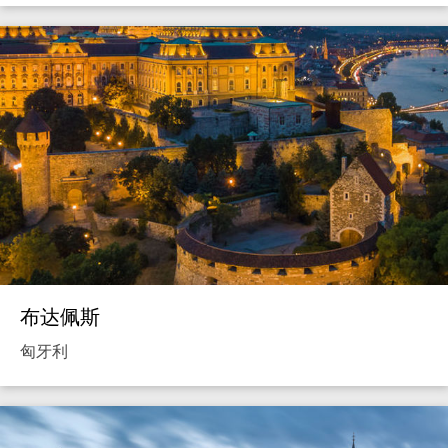
布达佩斯
匈牙利