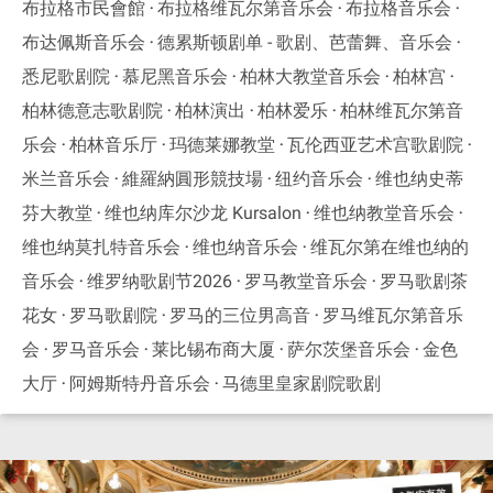
布拉格市民會館
布拉格维瓦尔第音乐会
布拉格音乐会
布达佩斯音乐会
德累斯顿剧单 - 歌剧、芭蕾舞、音乐会
悉尼歌剧院
慕尼黑音乐会
柏林大教堂音乐会
柏林宫
柏林德意志歌剧院
柏林演出
柏林爱乐
柏林维瓦尔第音
乐会
柏林音乐厅
玛德莱娜教堂
瓦伦西亚艺术宫歌剧院
米兰音乐会
維羅納圓形競技場
纽约音乐会
维也纳史蒂
芬大教堂
维也纳库尔沙龙 Kursalon
维也纳教堂音乐会
维也纳莫扎特音乐会
维也纳音乐会
维瓦尔第在维也纳的
音乐会
维罗纳歌剧节2026
罗马教堂音乐会
罗马歌剧茶
花女
罗马歌剧院
罗马的三位男高音
罗马维瓦尔第音乐
会
罗马音乐会
莱比锡布商大厦
萨尔茨堡音乐会
金色
大厅
阿姆斯特丹音乐会
马德里皇家剧院歌剧