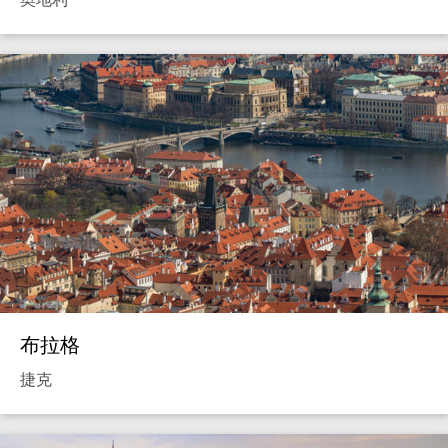
布拉格
捷克