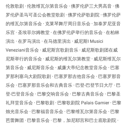
伦敦歌剧
伦敦维瓦尔第音乐会
佛罗伦萨三大男高音
佛
罗伦萨圣马可圣公会教堂歌剧
佛罗伦萨歌剧院
佛罗伦萨
的维瓦尔第音乐会
克莱琴舞厅周日音乐会
加泰罗尼亚音
乐宫
圣埃菲尔姆教堂
在佛罗伦萨举行的音乐会
在柏林
演出
在罗马演出
在马德里演出
威尼斯I Musici
Veneziani音乐会
威尼斯宫歌剧音乐
威尼斯歌剧团在威
尼斯举行的音乐会
威尼斯的维瓦尔第教堂
威尼斯维瓦尔
第音乐会
威尼斯音乐会
威廉大帝纪念教堂音乐会
巴塞
罗那利塞乌大剧院歌剧
巴塞罗那吉他音乐会
巴塞罗那音
乐会
巴塞罗那音乐会和古典音乐
巴登-巴登节日大厅
巴
登-巴登音乐会
巴黎交响音乐会
巴黎古典音乐会
巴黎圣
礼拜堂音乐会
巴黎歌剧
巴黎歌剧院 Palais Garnier
巴黎
烛光音乐会
巴黎福音音乐会
巴黎维瓦尔第音乐会
巴黎
芭蕾舞团
巴黎音乐会
巴黎，加尼耶宫和巴士底歌剧院