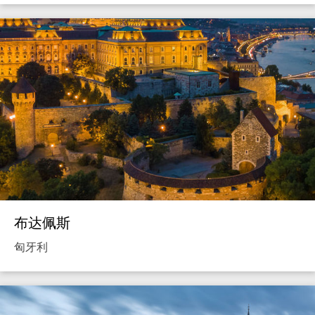
布达佩斯
匈牙利