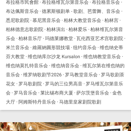
布拉格市民會館
布拉格维瓦尔第音乐会
布拉格音乐会
布达佩斯音乐会
德累斯顿剧单 - 歌剧、芭蕾舞、音乐会
悉尼歌剧院
慕尼黑音乐会
柏林大教堂音乐会
柏林宫
柏林德意志歌剧院
柏林演出
柏林爱乐
柏林维瓦尔第音
乐会
柏林音乐厅
玛德莱娜教堂
瓦伦西亚艺术宫歌剧院
米兰音乐会
維羅納圓形競技場
纽约音乐会
维也纳史蒂
芬大教堂
维也纳库尔沙龙 Kursalon
维也纳教堂音乐会
维也纳莫扎特音乐会
维也纳音乐会
维瓦尔第在维也纳的
音乐会
维罗纳歌剧节2026
罗马教堂音乐会
罗马歌剧茶
花女
罗马歌剧院
罗马的三位男高音
罗马维瓦尔第音乐
会
罗马音乐会
莱比锡布商大厦
萨尔茨堡音乐会
金色
大厅
阿姆斯特丹音乐会
马德里皇家剧院歌剧