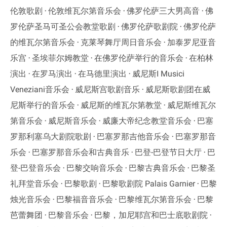
伦敦歌剧
伦敦维瓦尔第音乐会
佛罗伦萨三大男高音
佛
罗伦萨圣马可圣公会教堂歌剧
佛罗伦萨歌剧院
佛罗伦萨
的维瓦尔第音乐会
克莱琴舞厅周日音乐会
加泰罗尼亚音
乐宫
圣埃菲尔姆教堂
在佛罗伦萨举行的音乐会
在柏林
演出
在罗马演出
在马德里演出
威尼斯I Musici
Veneziani音乐会
威尼斯宫歌剧音乐
威尼斯歌剧团在威
尼斯举行的音乐会
威尼斯的维瓦尔第教堂
威尼斯维瓦尔
第音乐会
威尼斯音乐会
威廉大帝纪念教堂音乐会
巴塞
罗那利塞乌大剧院歌剧
巴塞罗那吉他音乐会
巴塞罗那音
乐会
巴塞罗那音乐会和古典音乐
巴登-巴登节日大厅
巴
登-巴登音乐会
巴黎交响音乐会
巴黎古典音乐会
巴黎圣
礼拜堂音乐会
巴黎歌剧
巴黎歌剧院 Palais Garnier
巴黎
烛光音乐会
巴黎福音音乐会
巴黎维瓦尔第音乐会
巴黎
芭蕾舞团
巴黎音乐会
巴黎，加尼耶宫和巴士底歌剧院