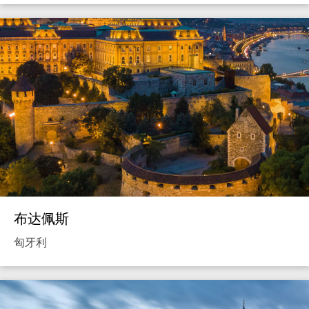
布达佩斯
匈牙利