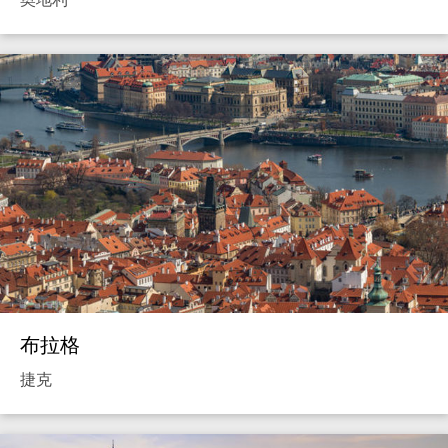
布拉格
捷克