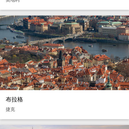
布拉格
捷克