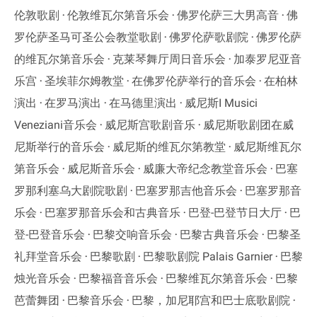
伦敦歌剧
伦敦维瓦尔第音乐会
佛罗伦萨三大男高音
佛
罗伦萨圣马可圣公会教堂歌剧
佛罗伦萨歌剧院
佛罗伦萨
的维瓦尔第音乐会
克莱琴舞厅周日音乐会
加泰罗尼亚音
乐宫
圣埃菲尔姆教堂
在佛罗伦萨举行的音乐会
在柏林
演出
在罗马演出
在马德里演出
威尼斯I Musici
Veneziani音乐会
威尼斯宫歌剧音乐
威尼斯歌剧团在威
尼斯举行的音乐会
威尼斯的维瓦尔第教堂
威尼斯维瓦尔
第音乐会
威尼斯音乐会
威廉大帝纪念教堂音乐会
巴塞
罗那利塞乌大剧院歌剧
巴塞罗那吉他音乐会
巴塞罗那音
乐会
巴塞罗那音乐会和古典音乐
巴登-巴登节日大厅
巴
登-巴登音乐会
巴黎交响音乐会
巴黎古典音乐会
巴黎圣
礼拜堂音乐会
巴黎歌剧
巴黎歌剧院 Palais Garnier
巴黎
烛光音乐会
巴黎福音音乐会
巴黎维瓦尔第音乐会
巴黎
芭蕾舞团
巴黎音乐会
巴黎，加尼耶宫和巴士底歌剧院