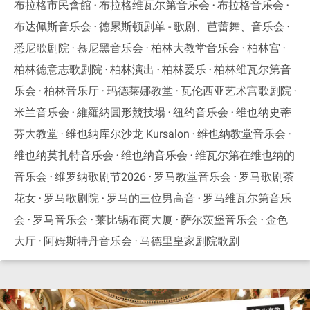
布拉格市民會館
布拉格维瓦尔第音乐会
布拉格音乐会
布达佩斯音乐会
德累斯顿剧单 - 歌剧、芭蕾舞、音乐会
悉尼歌剧院
慕尼黑音乐会
柏林大教堂音乐会
柏林宫
柏林德意志歌剧院
柏林演出
柏林爱乐
柏林维瓦尔第音
乐会
柏林音乐厅
玛德莱娜教堂
瓦伦西亚艺术宫歌剧院
米兰音乐会
維羅納圓形競技場
纽约音乐会
维也纳史蒂
芬大教堂
维也纳库尔沙龙 Kursalon
维也纳教堂音乐会
维也纳莫扎特音乐会
维也纳音乐会
维瓦尔第在维也纳的
音乐会
维罗纳歌剧节2026
罗马教堂音乐会
罗马歌剧茶
花女
罗马歌剧院
罗马的三位男高音
罗马维瓦尔第音乐
会
罗马音乐会
莱比锡布商大厦
萨尔茨堡音乐会
金色
大厅
阿姆斯特丹音乐会
马德里皇家剧院歌剧