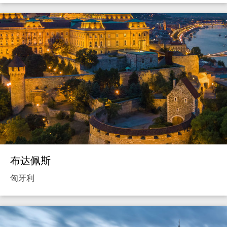
布达佩斯
匈牙利