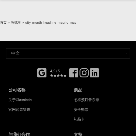
首页
>
马德里
>
city_month_headline_madrid_may
4,9/5
公司名称
票品
关于Classictic
怎样预订音乐票
官网购票渠道
安全购票
礼品卡
与我们合作
支持