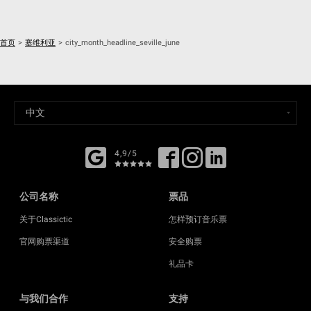
首页
>
塞维利亚
>
city_month_headline_seville_june
4,9/5
公司名称
票品
关于Classictic
怎样预订音乐票
官网购票渠道
安全购票
礼品卡
与我们合作
支持