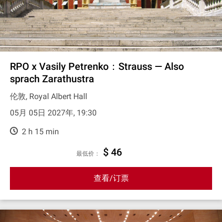
RPO x Vasily Petrenko：Strauss — Also
sprach Zarathustra
伦敦, Royal Albert Hall
05月 05日 2027年, 19:30
2 h 15 min
$ 46
最低价：
查看/订票