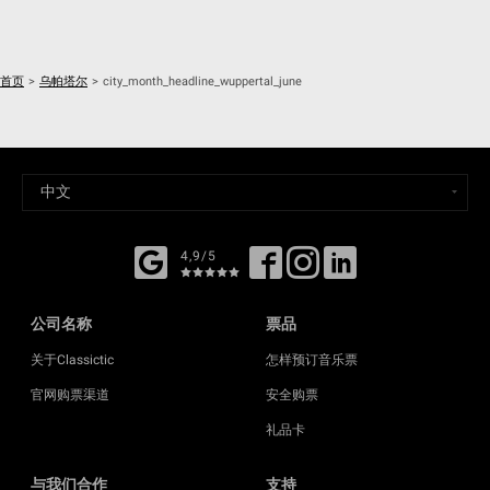
首页
>
乌帕塔尔
>
city_month_headline_wuppertal_june
4,9/5
公司名称
票品
关于Classictic
怎样预订音乐票
官网购票渠道
安全购票
礼品卡
与我们合作
支持