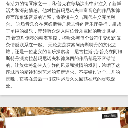
有活力的钢琴家之一，凡·普克在每场演出中都注入了新鲜
活力和深刻情感。他对拉赫玛尼诺夫丰富音色的作品和德
彪西印象派音景的诠释，将浪漫主义与现代主义完美融
合。 这场音乐会在阿姆斯特丹标志性的音乐厅举行，超越
了单纯的娱乐，带领听众深入两位音乐巨匠的听觉世界。
范·普克对钢琴的精湛掌控，将听众与每个音符中交织的复
杂情感联系在一起。 无论您是探索阿姆斯特丹的文化之
旅，还是一位忠实的音乐探索者，尼古拉斯·范·普克在阿姆
斯特丹演奏拉赫玛尼诺夫和德彪西的作品都是不容错过
的。让旋律将您带入宁静的风景和激情的戏剧，浓缩了这
座城市的精神和对艺术的坚定追求。不要错过这个非凡的
夜晚，它将在最后一根弦响起后久久回荡在您的灵魂深
处。