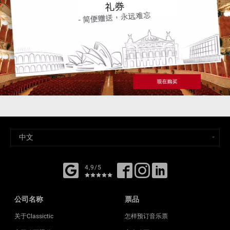
4,9/5
公司名称
票品
关于Classictic
怎样预订音乐票