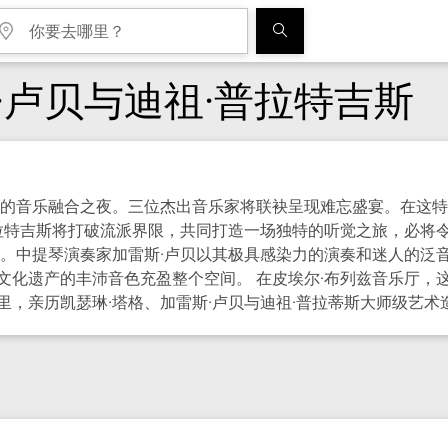
·卢贝与迪祖·普拉特吉斯
二的音乐融合之夜。三位杰出音乐家将联袂呈现难忘盛宴。在这特
普拉特吉斯将打破流派界限，共同打造一场独特的听觉之旅，必将
格。中提琴演奏家加雷斯·卢贝以其极具感染力的演奏和迷人的泛
文化遗产的丰沛音色充盈整个空间。 在皮埃尔·布列兹音乐厅，
，亲历凯瑟琳·塔格、加雷斯·卢贝与迪祖·普拉蒂斯大师级艺术