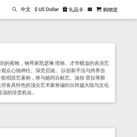
中文
$ US Dollar
礼品卡
购物篮
别的夜晚，钢琴家凯瑟琳·塔格、才华横溢的表演艺
令观众心驰神往、深受启迪。 以创新手法与跨界合
音歌唱技艺著称，将与她同台献艺。迪祖·普拉蒂斯
这些各具特色的顶尖艺术家将编织出跨越大陆与文化
造诣的珍贵机会。