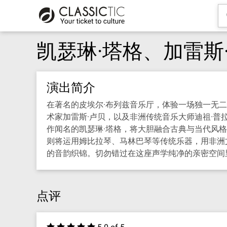
凯瑟琳·塔格、加雷斯
演出简介
在著名的皮埃尔·布列兹音乐厅，体验一场独一无
术家加雷斯·卢贝，以及非洲传统音乐大师迪祖·
作闻名的凯瑟琳·塔格，将大胆融合古典与当代风
则将运用姆比拉琴、马林巴琴等传统乐器，用非洲
的音韵织锦。切勿错过在这座声学纯净的亲密空间里
点评