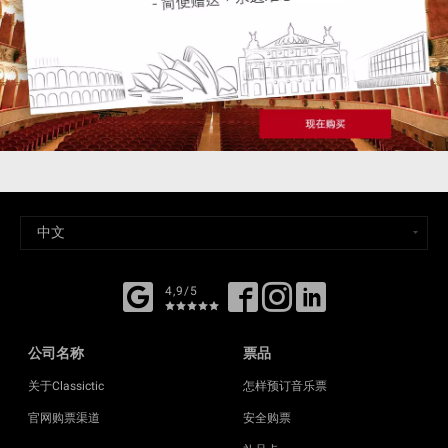
4,9/5
公司名称
票品
关于Classictic
怎样预订音乐票
官网购票渠道
安全购票