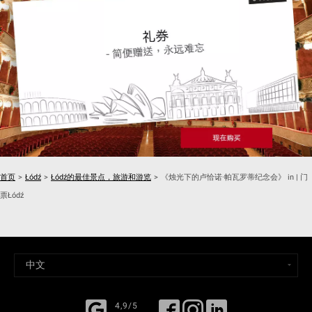
首页
>
Łódź
>
Łódź的最佳景点，旅游和游览
>
《烛光下的卢恰诺·帕瓦罗蒂纪念会》 in | 门
票Łódź
4,9/5