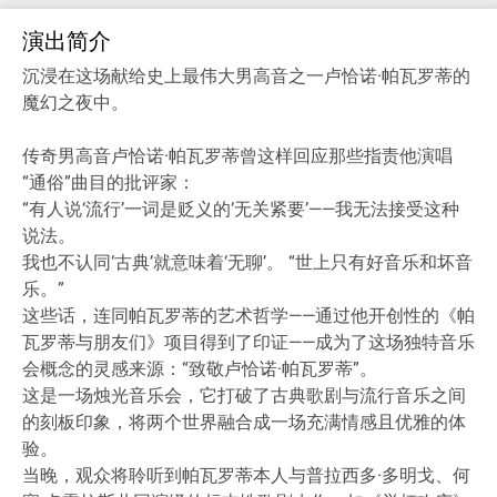
演出简介
沉浸在这场献给史上最伟大男高音之一卢恰诺·帕瓦罗蒂的
魔幻之夜中。
传奇男高音卢恰诺·帕瓦罗蒂曾这样回应那些指责他演唱
“通俗”曲目的批评家：
“有人说‘流行’一词是贬义的‘无关紧要’——我无法接受这种
说法。
我也不认同‘古典’就意味着‘无聊’。 “世上只有好音乐和坏音
乐。”
这些话，连同帕瓦罗蒂的艺术哲学——通过他开创性的《帕
瓦罗蒂与朋友们》项目得到了印证——成为了这场独特音乐
会概念的灵感来源：“致敬卢恰诺·帕瓦罗蒂”。
这是一场烛光音乐会，它打破了古典歌剧与流行音乐之间
的刻板印象，将两个世界融合成一场充满情感且优雅的体
验。
当晚，观众将聆听到帕瓦罗蒂本人与普拉西多·多明戈、何