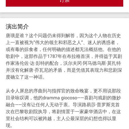
演出简介
唐璜是谁？这个问题仍未得到解答，因为这个人物在历史
上一直被视为“伟大的领主和邪恶之人”、迷人的诱惑者，
或有毒的掠食者，任何明确的描述都无法概括他。在他的
歌剧中，这部作品于1787年在布拉格首演，并得益于其剧
作家洛伦佐·达·彭特的配合，沃尔夫冈·阿马德乌斯·莫扎特
并没有化解唐·乔瓦尼的矛盾，而是凭借其表现力和悲剧深
度确立了这一神话。
从令人屏息的序曲到与指挥官的致命晚宴，更不用说那段
目录咏叹调，他的dramma giocoso——喜剧与戏剧的微妙
融合——没有让任何人无动于衷。导演路易莎·普罗斯克首
次在巴黎歌剧院执导，将剧情置于一家豪华酒店中，在这
里社会结构可以被跨越，主人公最深层的幻想也得以显
现。