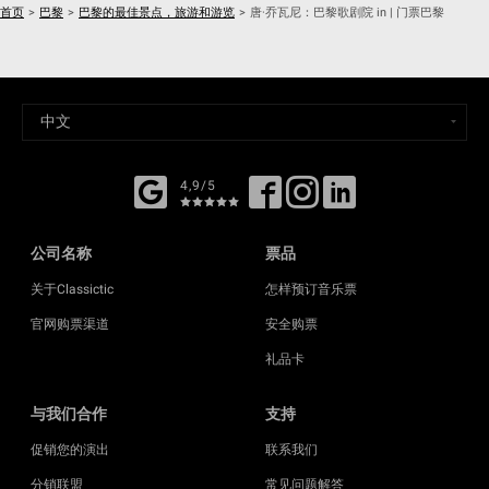
首页
>
巴黎
>
巴黎的最佳景点，旅游和游览
>
唐·乔瓦尼：巴黎歌剧院 in | 门票巴黎
4,9/5
公司名称
票品
关于Classictic
怎样预订音乐票
官网购票渠道
安全购票
礼品卡
与我们合作
支持
促销您的演出
联系我们
分销联盟
常见问题解答