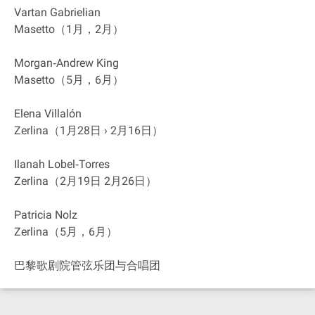
Vartan Gabrielian
Masetto（1月，2月）
Morgan‐Andrew King
Masetto（5月，6月）
Elena Villalón
Zerlina（1月28日 › 2月16日）
Ilanah Lobel‐Torres
Zerlina（2月19日 2月26日）
Patricia Nolz
Zerlina（5月，6月）
巴黎歌剧院管弦乐团与合唱团