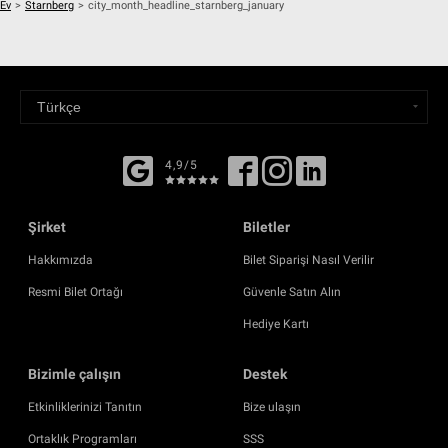
Ev
>
Starnberg
>
city_month_headline_starnberg_january
4,9/5
Şirket
Biletler
Hakkımızda
Bilet Siparişi Nasıl Verilir
Resmi Bilet Ortağı
Güvenle Satın Alın
Hediye Kartı
Bizimle çalışın
Destek
Etkinliklerinizi Tanıtın
Bize ulaşın
Ortaklık Programları
SSS