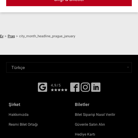
Ev
>
Prag
>
city_month_headline_prague_january
4,9/5
Şirket
Biletler
Hakkımızda
Bilet Siparişi Nasıl Verilir
Resmi Bilet Ortağı
Güvenle Satın Alın
Hediye Kartı