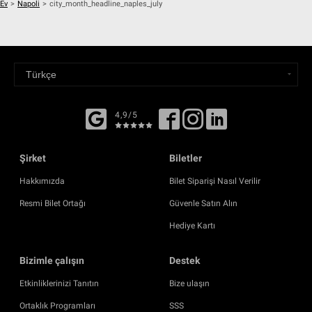
Ev
>
Napoli
>
city_month_headline_naples_july
4,9/5
Şirket
Biletler
Hakkımızda
Bilet Siparişi Nasıl Verilir
Resmi Bilet Ortağı
Güvenle Satın Alın
Hediye Kartı
Bizimle çalışın
Destek
Etkinliklerinizi Tanıtın
Bize ulaşın
Ortaklık Programları
SSS